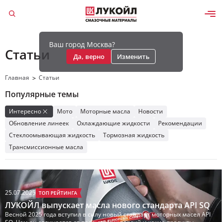
Ваш город Москва?
Статьи
Да, верно
Изменить
Главная
Статьи
>
Популярные темы
Интересно
Мото
Моторные масла
Новости
Обновление линеек
Охлаждающие жидкости
Рекомендации
Стеклоомывающая жидкость
Тормозная жидкость
Трансмиссионные масла
25.07.2025
ТОП РЕЙТИНГА
ЛУКОЙЛ выпускает масла нового стандарта API SQ
Весной 2025 года вступил в силу новый стандарт моторных масел API