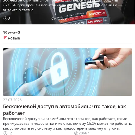
SQ. Чем он отличается от предыдущих версий и какие продукты
ЛУКОЙЛ уже прошли испытания по обновлённым требованиям —
читайте в статье.
3
75565
39 статей
новые
22.07.2026
Бесключевой доступ в автомобиль: что такое, как
работает
Бесключевой доступ в автомобиль: что это такое, как работает, какие
преимущества и недостатки имеются, почему СБДА может не работать,
как установить эту систему и как предостеречь машину от угона.
12
28667