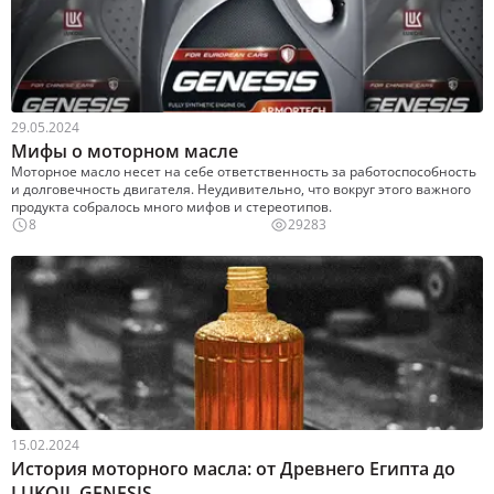
29.05.2024
Мифы о моторном масле
Моторное масло несет на себе ответственность за работоспособность
и долговечность двигателя. Неудивительно, что вокруг этого важного
продукта собралось много мифов и стереотипов.
8
29283
15.02.2024
История моторного масла: от Древнего Египта до
LUKOIL GENESIS