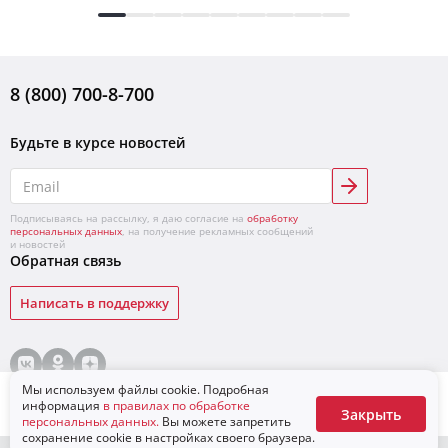
8 (800) 700-8-700
Будьте в курсе новостей
Подписываясь на рассылку, я даю согласие на
обработку
персональных данных
, на получение рекламных сообщений
и новостей
Обратная связь
Написать в поддержку
© «ЛУКОЙЛ»,
2026
Условия продажи товаров
Конфиденциальность
Мы используем файлы cookie. Подробная
Для бизнеса
В корзину
информация
в правилах по обработке
Закрыть
персональных данных.
Вы можете запретить
сохранение cookie в настройках своего браузера.