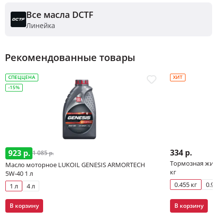
Все масла DCTF
Линейка
Рекомендованные товары
СПЕЦЦЕНА
ХИТ
-15%
334 р.
923 р.
1 085 р.
Тормозная жидк
Масло моторное LUKOIL GENESIS ARMORTECH
кг
5W-40 1 л
0.455 кг
0.91
1 л
4 л
В корзину
В корзину