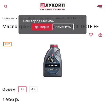
Главная
Масло трансмиссионное LUKOIL DCTF FE
>
>
Ваш город Москва?
Масло трансмиссионное LUKOIL DCTF FE
Да, верно
Изменить
ХИТ
Объем:
1 л
4 л
1 956 р.