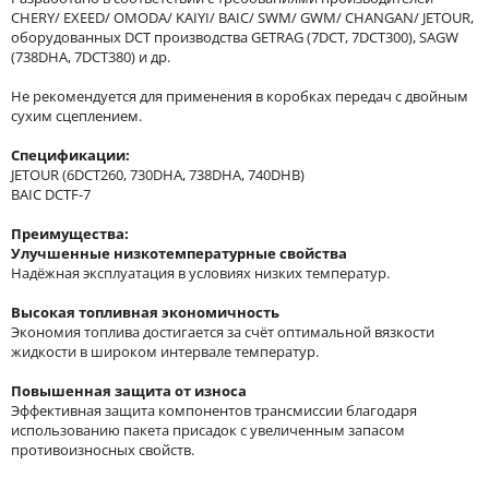
CHERY/ EXEED/ OMODA/ KAIYI/ BAIC/ SWM/ GWM/ CHANGAN/ JETOUR,
оборудованных DCT производства GETRAG (7DCT, 7DCT300), SAGW
(738DHA, 7DCT380) и др.
Не рекомендуется для применения в коробках передач с двойным
сухим сцеплением.
Спецификации:
JETOUR (6DCT260, 730DHA, 738DHA, 740DHB)
BAIC DCTF-7
Преимущества:
Улучшенные низкотемпературные свойства
Надёжная эксплуатация в условиях низких температур.
Высокая топливная экономичность
Экономия топлива достигается за счёт оптимальной вязкости
жидкости в широком интервале температур.
Повышенная защита от износа
Эффективная защита компонентов трансмиссии благодаря
использованию пакета присадок с увеличенным запасом
противоизносных свойств.