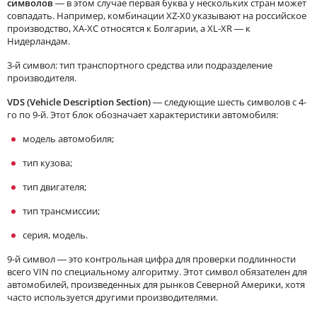
символов
— в этом случае первая буква у нескольких стран может
совпадать. Например, комбинации XZ-X0 указывают на российское
производство, XA-XC относятся к Болгарии, а XL-XR — к
Нидерландам.
3-й символ: тип транспортного средства или подразделение
производителя.
VDS
(
Vehicle Description Section
)
— следующие шесть символов с 4-
го по 9-й. Этот блок обозначает характеристики автомобиля:
модель автомобиля;
тип кузова;
тип двигателя;
тип трансмиссии;
серия, модель.
9-й символ — это контрольная цифра для проверки подлинности
всего VIN по специальному алгоритму. Этот символ обязателен для
автомобилей, произведенных для рынков Северной Америки, хотя
часто используется другими производителями.