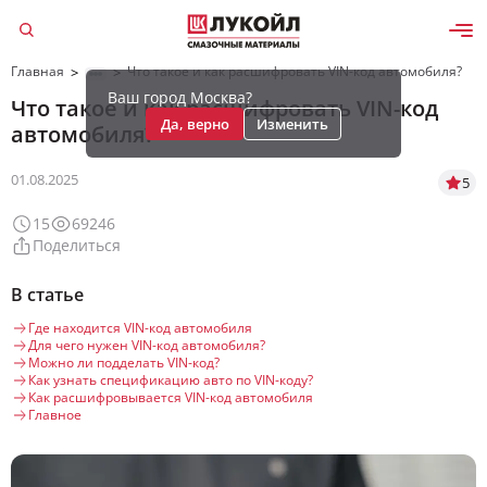
Главная
Что такое и как расшифровать VIN-код автомобиля?
>
>
Ваш город Москва?
Что такое и как расшифровать VIN-код
Да, верно
Изменить
автомобиля?
01.08.2025
5
15
69246
Поделиться
В статье
Где находится VIN-код автомобиля
Для чего нужен VIN-код автомобиля?
Можно ли подделать VIN-код?
Как узнать спецификацию авто по VIN-коду?
Как расшифровывается VIN-код автомобиля
Главное