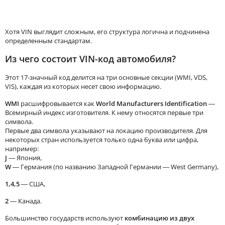
Хотя VIN выглядит сложным, его структура логична и подчинена
определенным стандартам.
Из чего состоит VIN-код
автомобиля?
Этот 17-значный код делится на три основные секции (WMI, VDS,
VIS), каждая из которых несет свою информацию.
WMI
расшифровывается как
World Manufacturers Identification
—
Всемирный индекс изготовителя. К нему относятся первые три
символа.
Первые два символа указывают на локацию производителя. Для
некоторых стран используется только одна буква или цифра,
например:
J
— Япония,
W
— Германия (по названию Западной Германии —
West Germany),
1,4,5
— США,
2
— Канада.
Большинство государств используют
комбинацию из двух