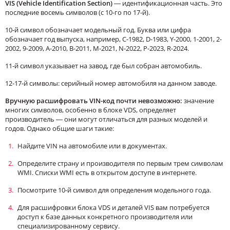
VIS (Vehicle Identification Section)
— идентификационная часть. Это
последние восемь символов (с 10-го по 17-й).
10-й символ обозначает модельный год. Буква или цифра
обозначает год выпуска, например, C-1982, D-1983, Y-2000, 1-2001, 2-
2002, 9-2009, A-2010, B-2011, M-2021, N-2022, P-2023, R-2024.
11-й символ указывает на завод, где был собран автомобиль.
12-17-й символы: серийный номер автомобиля на данном заводе.
Вручную расшифровать VIN-код почти невозможно:
значение
многих символов, особенно в блоке VDS, определяет
производитель — они могут отличаться для разных моделей и
годов. Однако общие шаги такие:
Найдите
VIN на автомобиле
или в
документах.
Определите страну и производителя по первым трем символам
WMI. Списки WMI есть в открытом доступе в интернете.
Посмотрите 10-й символ для определения модельного года.
Для расшифровки блока VDS и деталей VIS вам потребуется
доступ к базе данных конкретного производителя или
специализированному сервису.