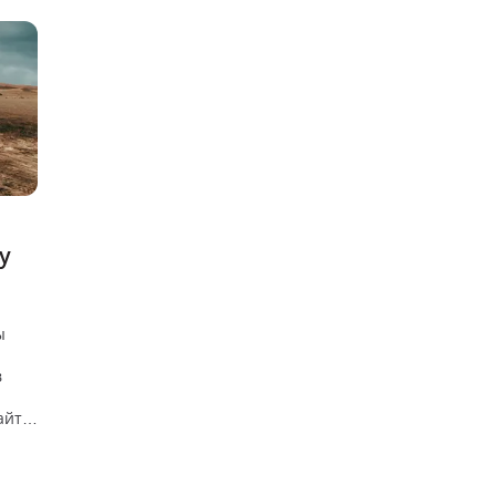
у
ы
в
айте