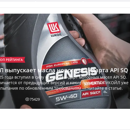
ТОП РЕЙТИНГА
 выпускает масла нового стандарта API SQ
25 года вступил в силу новый стандарт моторных масел API SQ.
личается от предыдущих версий и какие продукты ЛУКОЙЛ уже
пытания по обновлённым требованиям — читайте в статье.
75429