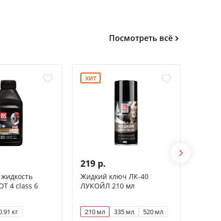
Посмотреть всё
ХИТ
ХИТ
-15%
219 р.
1 18
 жидкость
Жидкий ключ ЛК-40
Масло
 4 class 6
ЛУКОЙЛ 210 мл
GENES
5W-30 
0.91 кг
210 мл
335 мл
520 мл
1 л