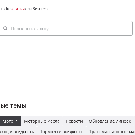
L Club
Статьи
Для бизнеса
ные темы
Мото
Моторные масла
Новости
Обновление линеек
ающая жидкость
Тормозная жидкость
Трансмиссионные ма