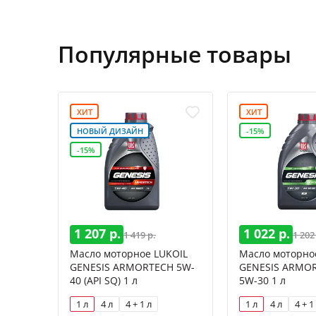
Популярные товары
ХИТ
ХИТ
НОВЫЙ ДИЗАЙН
-15%
-15%
1 207 р.
1 022 р.
1 419 р.
1 202
Масло моторное LUKOIL
Масло моторно
GENESIS ARMORTECH 5W-
GENESIS ARMOR
40 (API SQ) 1 л
5W-30 1 л
1 л
4 л
4 + 1 л
1 л
4 л
4 + 1