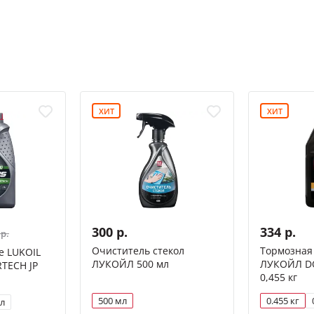
ХИТ
ХИТ
300 р.
334 р.
 р.
Очиститель стекол
Тормозная
е LUKOIL
ЛУКОЙЛ 500 мл
ЛУКОЙЛ DOT
TECH JP
0,455 кг
500 мл
0.455 кг
 л