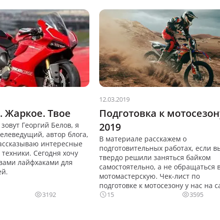
12.03.2019
. Жаркое. Твое
Подготовка к мотосезон
зовут Георгий Белов, я
2019
елеведущий, автор блога,
В материале расскажем о
рассказываю интересные
подготовительных работах, если в
 техники. Сегодня хочу
твердо решили заняться байком
 вами лайфхаками для
самостоятельно, а не обращаться 
й.
мотомастерскую. Чек-лист по
подготовке к мотосезону у нас на с
3192
ЛУКОЙЛ.
15
3595