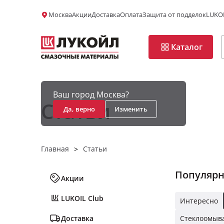
Москва
Акции
Доставка
Оплата
Защита от подделок
LUKOI
Каталог
Ваш город Москва?
Статьи
Да, верно
Изменить
Главная
Статьи
>
Популяр
Акции
LUKOIL Club
Интересно
Доставка
Стеклоомыв