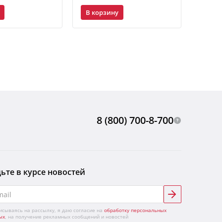
В корзину
В ко
8 (800) 700-8-700
ьте в курсе новостей
исываясь на рассылку, я даю согласие на
обработку персональных
ых
, на получение рекламных сообщений и новостей