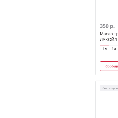
350 р.
Масло т
ЛУКОЙЛ A
1 л
4 л
Сообщи
Снят с про