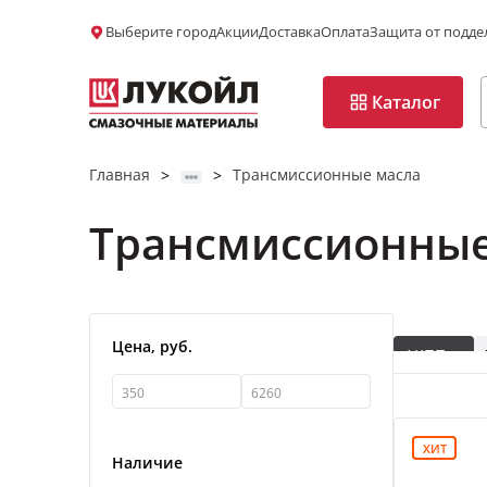
Выберите город
Акции
Доставка
Оплата
Защита от подде
Каталог
Главная
Трансмиссионные масла
>
>
Трансмиссионные
Да, верно
Да, верно
Изменить
Изменить
Цена, руб.
АКПП
80W-90 ми
75W-90 по
ХИТ
Наличие