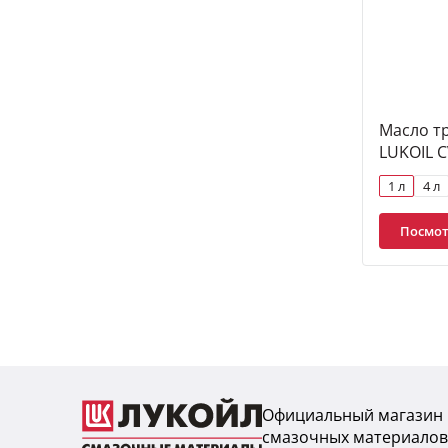
Масло т
LUKOIL C
1 л
4 л
Посмот
Официальный магазин
смазочных материалов