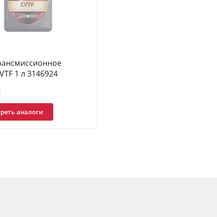
рансмиссионное
VTF 1 л 3146924
реть аналоги