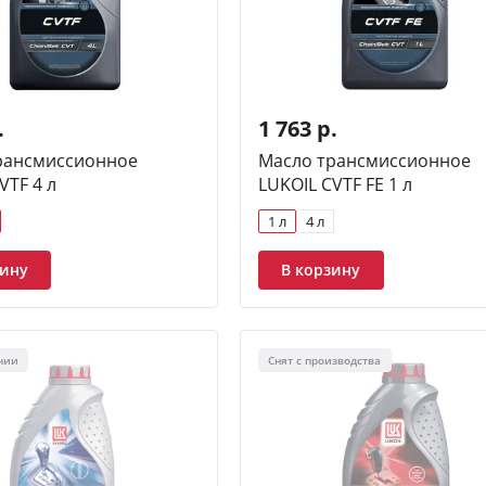
.
1 763 р.
рансмиссионное
Масло трансмиссионное
VTF 4 л
LUKOIL CVTF FE 1 л
1 л
4 л
зину
В корзину
чии
Снят с производства