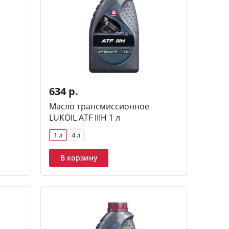
634 р.
Масло трансмиссионное
LUKOIL ATF IIIH 1 л
1 л
4 л
В корзину