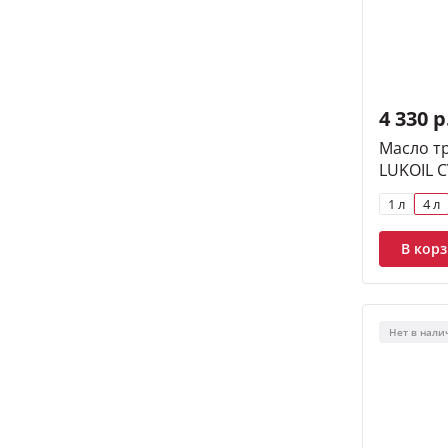
4 330 р
Масло т
LUKOIL C
1 л
4 л
В кор
Нет в нали