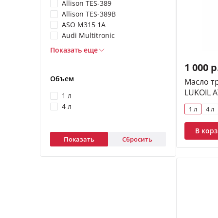
Allison TES-389
Allison TES-389B
ASO M315 1A
Audi Multitronic
Показать еще
1 000 р
Объем
Масло т
LUKOIL A
1 л
4 л
1 л
4 л
В кор
Показать
Сбросить