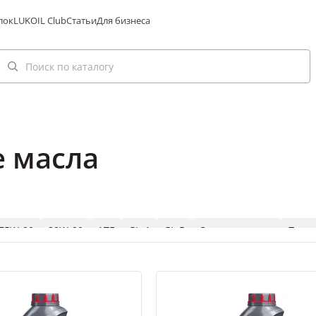
лок
LUKOIL Club
Статьи
Для бизнеса
 масла
75W-90
80W-90
ATF
GL-4
GL-5
Синтетические
Полу
неральное
Вариатор
Роботизированная
МКПП
75W-90 
лусинтетическое
75W-90 для МКПП
80W-90 GL-4
80W-90 G