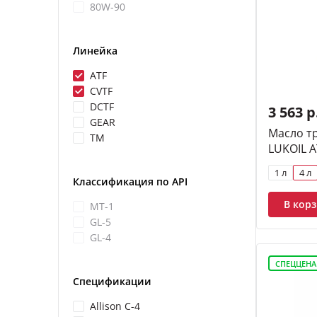
80W-90
Линейка
ATF
CVTF
DCTF
3 563 р
GEAR
Масло т
ТМ
LUKOIL AT
1 л
4 л
Классификация по API
В кор
MT-1
GL-5
GL-4
СПЕЦЦЕНА
Спецификации
Allison C-4