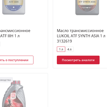
рансмиссионное
Масло трансмиссионное
TF IIIH 1 л
LUKOIL ATF SYNTH ASIA 1 л
3132619
1 л
4 л
ть о поступлении
Посмотреть аналоги
изводства