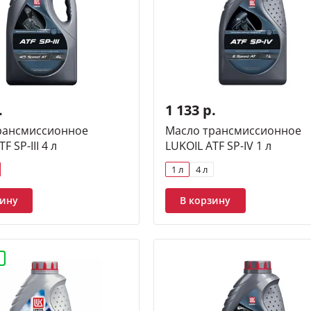
.
1 133 р.
рансмиссионное
Масло трансмиссионное
F SP-III 4 л
LUKOIL ATF SP-IV 1 л
1 л
4 л
зину
В корзину