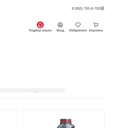
8 (800) 700-8-700
Подбор масла
Вход
Избранное
Корзина
синтетические
Минеральные
GL-4
75W-90 GL-5
L-5