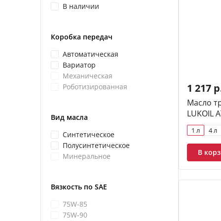
В наличии
Коробка передач
Автоматическая
Вариатор
Механическая
1 217 р
Роботизированная
Масло т
LUKOIL A
Вид масла
1 л
4 л
Синтетическое
Полусинтетическое
В кор
Минеральное
Вязкость по SAE
75W-85
75W-90