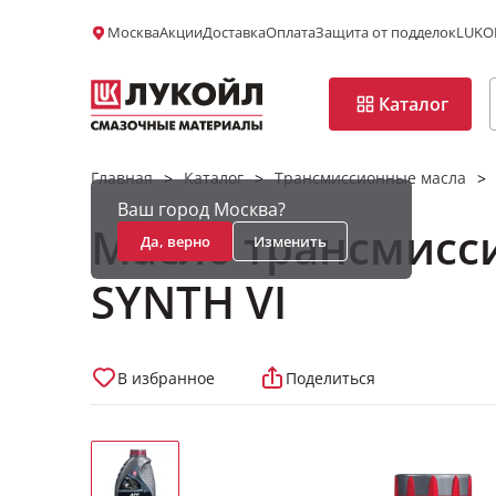
Москва
Акции
Доставка
Оплата
Защита от подделок
LUKOI
Каталог
Главная
Каталог
Трансмиссионные масла
>
>
>
Ваш город Москва?
Масло трансмисс
Да, верно
Изменить
SYNTH VI
В избранное
Поделиться