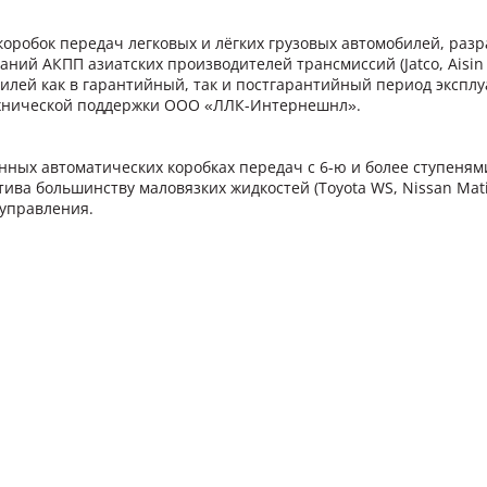
оробок передач легковых и лёгких грузовых автомобилей, разр
аний АКПП азиатских производителей трансмиссий (Jatco, Aisin
лей как в гарантийный, так и постгарантийный период эксплу
технической поддержки ООО «ЛЛК-Интернешнл».
ных автоматических коробках передач с 6-ю и более ступенями,
тива большинству маловязких жидкостей (Toyota WS, Nissan Mati
 управления.