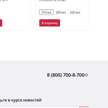
GENES
40 1 л
210 мл
335 мл
520 мл
1 л
В корзину
В ко
8 (800) 700-8-700
ьте в курсе новостей