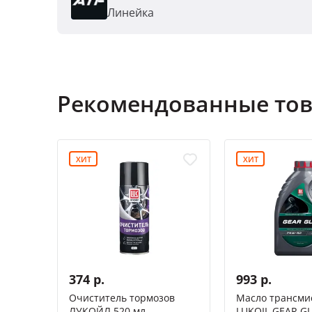
Линейка
Рекомендованные то
ХИТ
ХИТ
374 р.
993 р.
Очиститель тормозов
Масло трансми
ЛУКОЙЛ 520 мл
LUKOIL GEAR GL