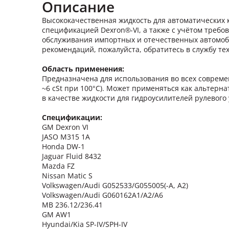
Описание
Высококачественная жидкость для автоматических к
спецификацией Dexron®-VI, а также с учётом требов
обслуживания импортных и отечественных автомоби
рекомендаций, пожалуйста, обратитесь в службу 
Область применения:
Предназначена для использования во всех современ
~6 cSt при 100°С). Может применяться как альтерна
в качестве жидкости для гидроусилителей рулевого
Спецификации:
GM Dexron VI
JASO M315 1A
Honda DW-1
Jaguar Fluid 8432
Mazda FZ
Nissan Matic S
Volkswagen/Audi G052533/G055005(-A, A2)
Volkswagen/Audi G060162A1/A2/A6
MB 236.12/236.41
GM AW1
Hyundai/Kia SP-IV/SPH-IV