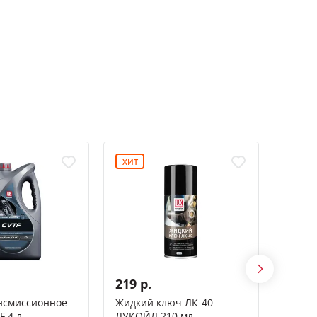
ХИТ
СПЕЦ
-15%
219 р.
923 
нсмиссионное
Жидкий ключ ЛК-40
Масло
F 4 л
ЛУКОЙЛ 210 мл