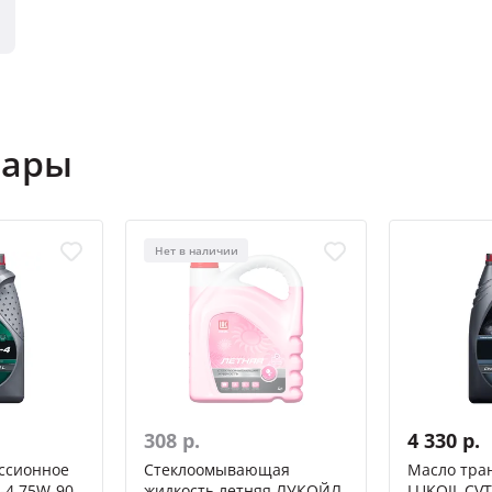
вары
Нет в наличии
308 р.
4 330 р.
ссионное
Стеклоомывающая
Масло тра
-4 75W-90
жидкость летняя ЛУКОЙЛ
LUKOIL CVT