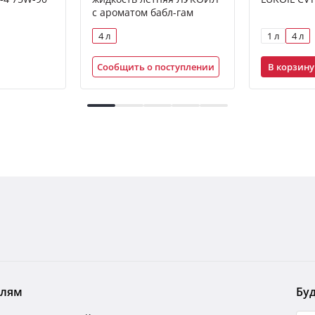
с ароматом бабл-гам
4 л
1 л
4 л
В корзину
Сообщить о поступлении
елям
Буд