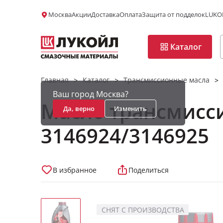
Москва
Акции
Доставка
Оплата
Защита от подделок
LUKOI
Каталог
Главная
Каталог
Трансмиссионные масла
>
>
>
Ваш город Москва?
Масло трансмисс
Да, верно
Изменить
3146924/3146925
В избранное
Поделиться
НЕТ В НАЛИЧИИ
СНЯТ С ПРОИЗВОДСТВА