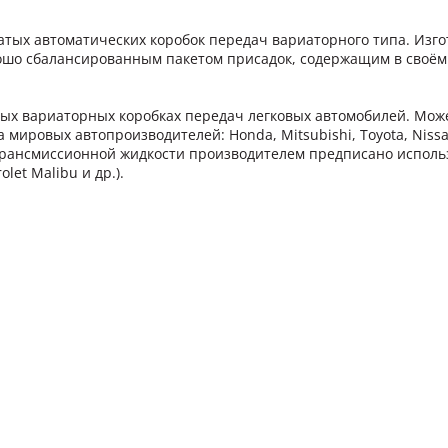
атых автоматических коробок передач вариаторного типа. Изго
рошо сбалансированным пакетом присадок, содержащим в своё
ых вариаторных коробках передач легковых автомобилей. Може
ировых автопроизводителей: Honda, Mitsubishi, Toyota, Nissa
е трансмиссионной жидкости производителем предписано испол
olet Malibu и др.).