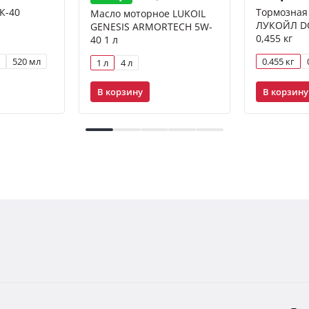
К-40
Тормозная
Масло моторное LUKOIL
л
ЛУКОЙЛ DOT
GENESIS ARMORTECH 5W-
0,455 кг
40 1 л
520 мл
0.455 кг
1 л
4 л
В корзину
В корзину