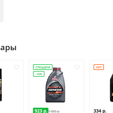
вары
СПЕЦЦЕНА
ХИТ
-15%
923 р.
334 р.
1 085 р.