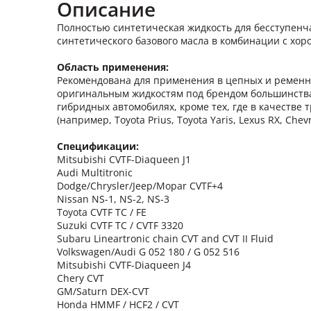
Описание
Полностью синтетическая жидкость для бесступенч
синтетического базового масла в комбинации с хо
Область применения:
Рекомендована для применения в цепных и ременн
оригинальным жидкостям под брендом большинства м
гибридных автомобилях, кроме тех, где в качеств
(например, Toyota Prius, Toyota Yaris, Lexus RX, Chevr
Спецификации:
Mitsubishi CVTF-Diaqueen J1
Audi Multitronic
Dodge/Chrysler/Jeep/Mopar CVTF+4
Nissan NS-1, NS-2, NS-3
Toyota CVTF TC / FE
Suzuki CVTF TC / CVTF 3320
Subaru Lineartronic chain CVT and CVT II Fluid
Volkswagen/Audi G 052 180 / G 052 516
Mitsubishi CVTF-Diaqueen J4
Chery CVT
GM/Saturn DEX-CVT
Honda HMMF / HCF2 / CVT