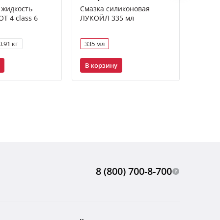
 жидкость
Смазка силиконовая
Масло
 4 class 6
ЛУКОЙЛ 335 мл
GENES
40 (API
0.91 кг
335 мл
1 л
В корзину
В ко
8 (800) 700-8-700