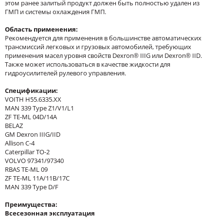
этом ранее залитый продукт должен быть полностью удален из
ГМП и системы охлаждения ГМП.
Область применения:
Рекомендуется для применения в большинстве автоматических
трансмиссий легковых и грузовых автомобилей, требующих
применения масел уровня свойств Dexron® IIIG или Dexron® IID.
Также может использоваться в качестве жидкости для
гидроусилителей рулевого управления.
Спецификации:
VOITH H55.6335.XX
MAN 339 Type Z1/V1/L1
ZF TE-ML 04D/14A
BELAZ
GM Dexron IIIG/IID
Allison C-4
Caterpillar TO-2
VOLVO 97341/97340
RBAS TE-ML 09
ZF TE-ML 11A/11B/17C
MAN 339 Type D/F
Преимущества:
Всесезонная эксплуатация