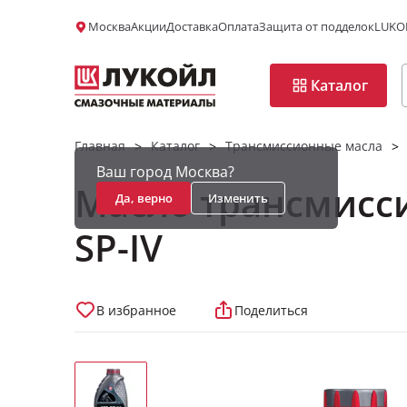
Москва
Акции
Доставка
Оплата
Защита от подделок
LUKOI
Каталог
Главная
Каталог
Трансмиссионные масла
>
>
>
Ваш город Москва?
Масло трансмисс
Да, верно
Изменить
SP-IV
В избранное
Поделиться