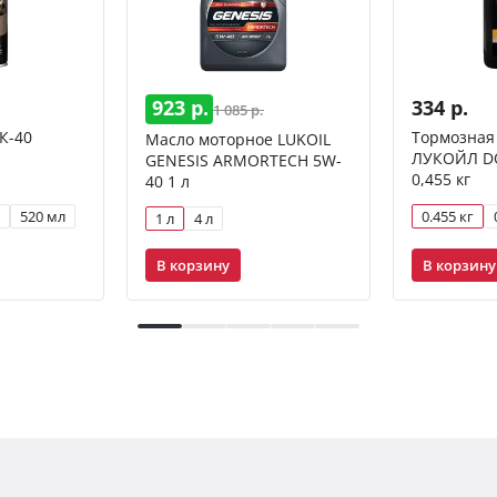
923 р.
334 р.
1 085 р.
К-40
Тормозная
Масло моторное LUKOIL
л
ЛУКОЙЛ DOT
GENESIS ARMORTECH 5W-
0,455 кг
40 1 л
520 мл
0.455 кг
1 л
4 л
В корзину
В корзину