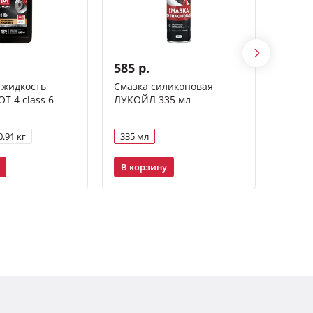
585 р.
1 20
 жидкость
Смазка силиконовая
Масло
 4 class 6
ЛУКОЙЛ 335 мл
GENES
40 (API
0.91 кг
335 мл
1 л
В корзину
В ко