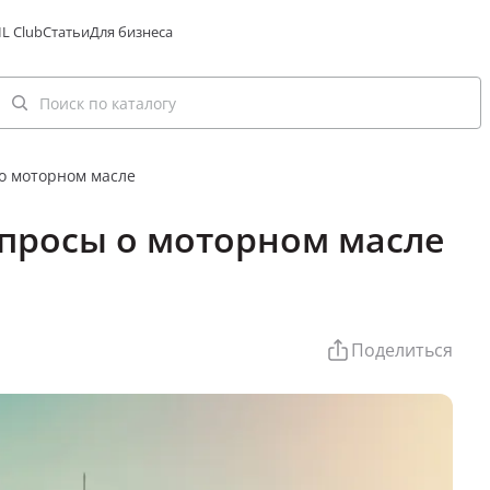
L Club
Статьи
Для бизнеса
о моторном масле
просы о моторном масле
Поделиться