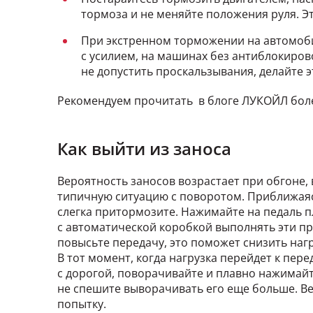
тормоза и не меняйте положения руля. 
При экстренном торможении на автомоби
с усилием, на машинах без антиблокиро
не допустить проскальзывания, делайте э
Рекомендуем прочитать в блоге ЛУКОЙЛ бол
Как выйти из заноса
Вероятность заносов возрастает при обгоне,
типичную ситуацию с поворотом. Приближаясь
слегка притормозите. Нажимайте на педаль п
с автоматической коробкой выполнять эти пр
повысьте передачу, это поможет снизить наг
В тот момент, когда нагрузка перейдет к пе
с дорогой, поворачивайте и плавно нажимайте
не спешите выворачивать его еще больше. В
попытку.