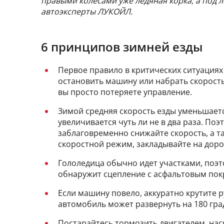
правыми колесами уже ледяная корка, а под 
автоэксперты ЛУКОЙЛ.
6 принципов зимней езды
Первое правило в критических ситуациях
остановить машину или набрать скорост
вы просто потеряете управление.
Зимой средняя скорость езды уменьшается
увеличивается чуть ли не в два раза. П
заблаговременно снижайте скорость, а т
скоростной режим, закладывайте на доро
Гололедица обычно идет участками, поэто
обнаружит сцепление с асфальтовым покр
Если машину повело, аккуратно крутите р
автомобиль может развернуть на 180 гра
Постарайтесь тормозить двигателем, нас