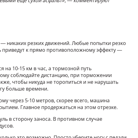
левыми еще сухой асфальт», — комментируют
 — никаких резких движений. Любые попытки резко
ь приведут к прямо противоположному эффекту —
 на 10-15 км в час, а тормозной путь
оэтому соблюдайте дистанцию, при торможении
акже, чтобы никуда не торопиться и не нарушать
гу больше времени.
му через 5-10 метров, скорее всего, машина
ытием. Главное продержаться на этом отрезке.
уль в сторону заноса. В противном случае
дусов.
колько это возможно. Просто уберите ногу с педали