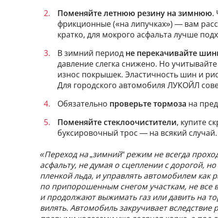
Поменяйте летнюю резину на зимнюю
.
фрикционные («на липучках») — вам расс
кратко, для мокрого асфальта лучше под
В зимний период
не перекачивайте ши
давление слегка снижено. Но учитывайте
износ покрышек. Эластичность шин и рис
Для городского автомобиля ЛУКОЙЛ сове
Обязательно
проверьте тормоза
на пред
Поменяйте стеклоочистители
, купите с
буксировочный трос — на всякий случай.
«Переход на „зимний“ режим не всегда проход
асфальту, не думая о сцеплении с дорогой, н
пленкой льда, и управлять автомобилем как 
по припорошенным снегом участкам, не все 
и продолжают выжимать газ или давить на то
вилять. Автомобиль закручивает вследствие 