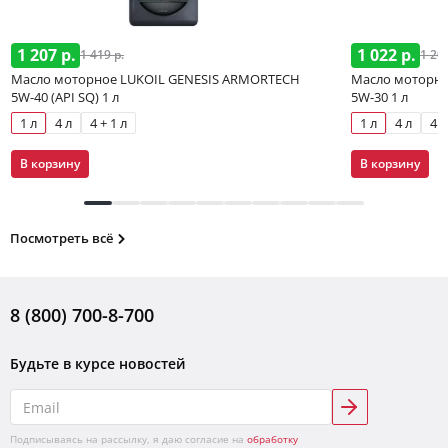
1 207 р.
1 022 р.
1 419 р.
1 202
Масло моторное LUKOIL GENESIS ARMORTECH
Масло моторно
5W-40 (API SQ) 1 л
5W-30 1 л
1 л
4 л
4 + 1 л
1 л
4 л
4 +
В корзину
В корзину
Посмотреть всё
8 (800) 700-8-700
Будьте в курсе новостей
Подписываясь на рассылку, я даю согласие на
обработку