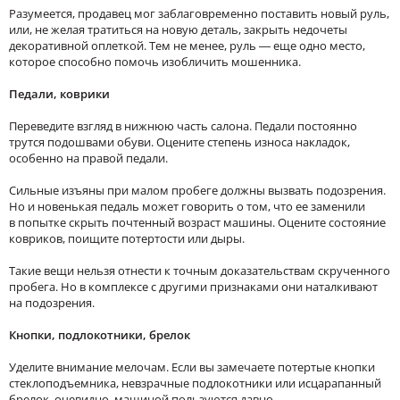
Разумеется, продавец мог заблаговременно поставить новый руль,
или, не желая тратиться на новую деталь, закрыть недочеты
декоративной оплеткой. Тем не менее, руль — еще одно место,
которое способно помочь изобличить мошенника.
Педали, коврики
Переведите взгляд в нижнюю часть салона. Педали постоянно
трутся подошвами обуви. Оцените степень износа накладок,
особенно на правой педали.
Сильные изъяны при малом пробеге должны вызвать подозрения.
Но и новенькая педаль может говорить о том, что ее заменили
в попытке скрыть почтенный возраст машины. Оцените состояние
ковриков, поищите потертости или дыры.
Такие вещи нельзя отнести к точным доказательствам скрученного
пробега. Но в комплексе с другими признаками они наталкивают
на подозрения.
Кнопки, подлокотники, брелок
Уделите внимание мелочам. Если вы замечаете потертые кнопки
стеклоподъемника, невзрачные подлокотники или исцарапанный
брелок, очевидно, машиной пользуются давно.