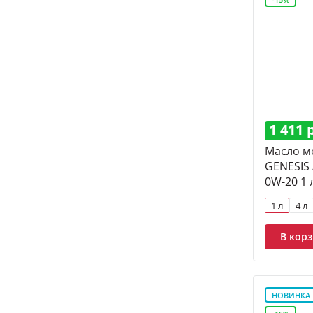
1 411 
Масло м
GENESIS
0W-20 1 
1 л
4 л
В кор
НОВИНКА