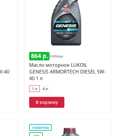
864 р.
1 016 р.
Масло моторное LUKOIL
W-40
GENESIS ARMORTECH DIESEL 5W-
40 1 л
1 л
4 л
В корзину
НОВИНКА
-15%