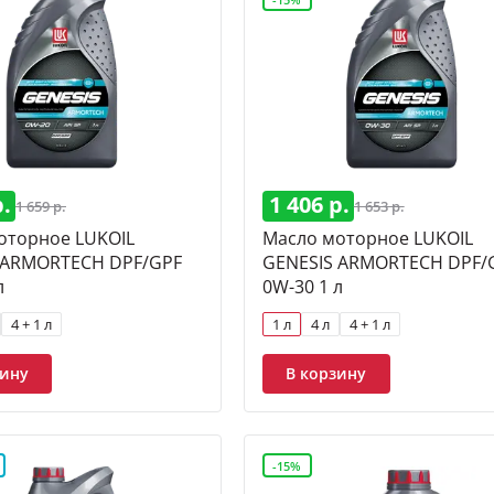
р.
1 406 р.
1 659 р.
1 653 р.
оторное LUKOIL
Масло моторное LUKOIL
 ARMORTECH DPF/GPF
GENESIS ARMORTECH DPF/
л
0W-30 1 л
4 + 1 л
1 л
4 л
4 + 1 л
зину
В корзину
-15%