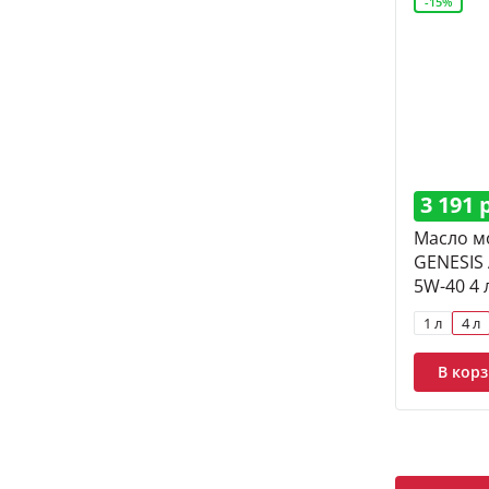
-15%
3 191 
Масло м
GENESIS
5W-40 4 
1 л
4 л
В кор