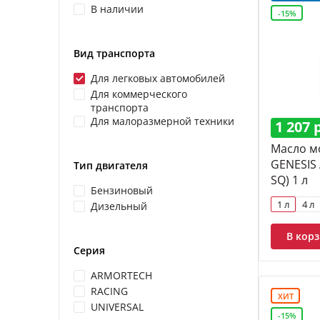
В наличии
Синтетиче
-15%
На основе
Вид транспорта
Промывоч
Для легковых автомобилей
Минераль
Для коммерческого
транспорта
Дизельный
Для малоразмерной техники
1 207 
Масло м
GENESIS
Тип двигателя
SQ) 1 л
Бензиновый
1 л
4 л
Дизельный
В кор
Серия
ARMORTECH
RACING
ХИТ
UNIVERSAL
-15%