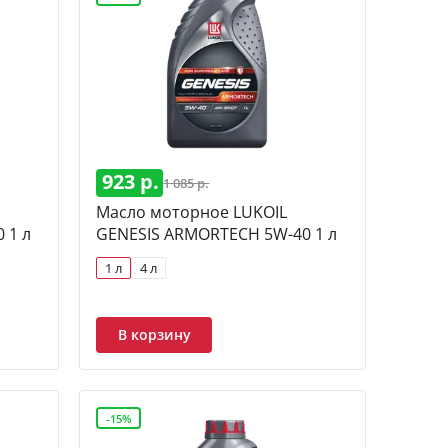
923 р.
1 085 р.
Масло моторное LUKOIL
 1 л
GENESIS ARMORTECH 5W-40 1 л
1 л
4 л
В корзину
-15%