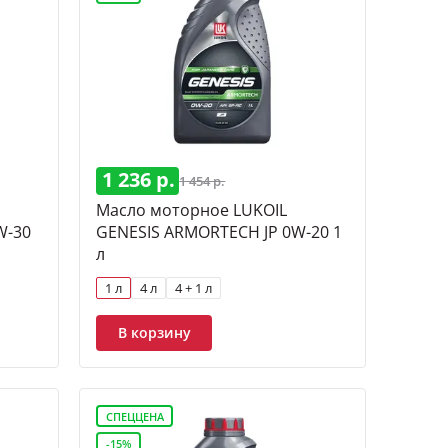
1 236 р.
1 454 р.
Масло моторное LUKOIL
W-30
GENESIS ARMORTECH JP 0W-20 1
л
1 л
4 л
4 + 1 л
В корзину
СПЕЦЦЕНА
-15%