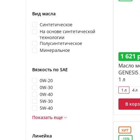
Вид масла
Синтетическое
На основе синтетической
технологии
Полусинтетическое
Минеральное
1 621 
Масло м
Вязкость по SAE
GENESIS
1 л
0W-20
0W-30
1 л
4 л
0W-40
5W-30
В кор
5W-40
Показать еще
ХИТ
Линейка
-15%