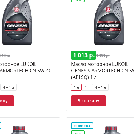
1 013 р.
910 р.
1 191 р.
оторное LUKOIL
Масло моторное LUKOIL
 ARMORTECH CN 5W-40
GENESIS ARMORTECH CN 5
(API SQ) 1 л
4 + 1 л
1 л
4 л
4 + 1 л
зину
В корзину
НОВИНКА
-15%