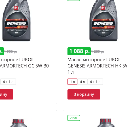
р.
1 088 р.
1 906 р.
1 280 р.
оторное LUKOIL
Масло моторное LUKOIL
 ARMORTECH GC 5W-30
GENESIS ARMORTECH HK 5
1 л
4 + 1 л
1 л
4 л
4 + 1 л
зину
В корзину
-15%