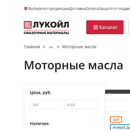
Выберите город
Акции
Доставка
Оплата
Защита от подде
Каталог
Главная
Моторные масла
>
>
Моторные масла
Да, верно
Да, верно
Изменить
Изменить
Цена, руб.
Легковые 
Коммерчес
Синтетиче
ХИТ
Наличие
0W-30
0
НОВЫЙ Д