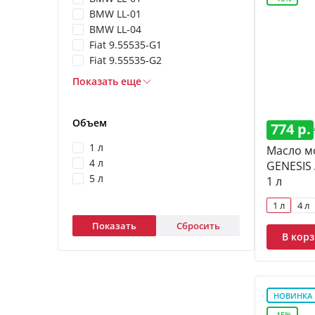
BMW LL-01
BMW LL-04
Fiat 9.55535-G1
Fiat 9.55535-G2
Показать еще
Объем
774 р.
1 л
Масло м
4 л
GENESIS
5 л
1 л
1 л
4 л
Показать
Сбросить
В кор
НОВИНКА
-15%