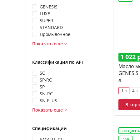
GENESIS
LUXE
SUPER
STANDARD
Промывочное
Показать еще
1 022 
Классификация по API
Масло м
GENESIS
SQ
л
SP-RC
SP
1 л
4 л
SN-RC
SN PLUS
В кор
Показать еще
Спецификации
СПЕЦЦЕНА
BMW LL-01
-15%