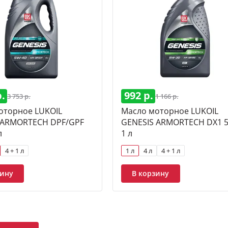
р.
992 р.
3 753 р.
1 166 р.
оторное LUKOIL
Масло моторное LUKOIL
 ARMORTECH DPF/GPF
GENESIS ARMORTECH DX1 
л
1 л
4 + 1 л
1 л
4 л
4 + 1 л
зину
В корзину