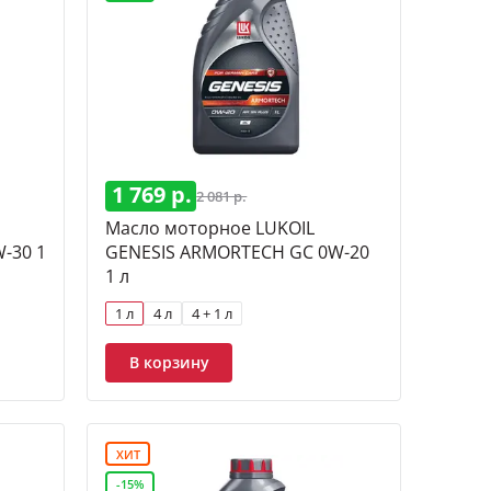
5W-50
ические 5W-40
Минеральные
PER
15W-40
 дизель 10W-40
1 769 р.
2 081 р.
Масло моторное LUKOIL
-30 1
GENESIS ARMORTECH GC 0W-20
1 л
1 л
4 л
4 + 1 л
В корзину
ХИТ
-15%