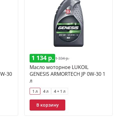
1 134 р.
1 334 р.
Масло моторное LUKOIL
5W-30
GENESIS ARMORTECH JP 0W-30 1
л
1 л
4 л
4 + 1 л
В корзину