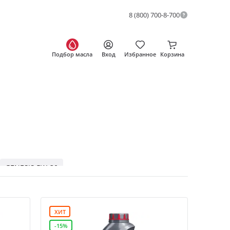
8 (800) 700-8-700
Подбор масла
Вход
Избранное
Корзина
GENESIS 5W-30
ENESIS ARMORTECH 5W-40
GENESIS
0W-20
10W-40
ХИТ
TECH
LUXE 5W-40
-15%