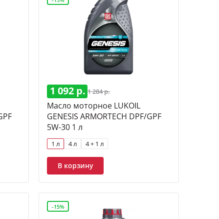
1 092 р.
1 284 р.
Масло моторное LUKOIL
GPF
GENESIS ARMORTECH DPF/GPF
5W-30 1 л
1 л
4 л
4 + 1 л
В корзину
-15%