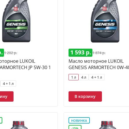
р.
1 593 р.
1 202 р.
1 874 р.
оторное LUKOIL
Масло моторное LUKOIL
 ARMORTECH JP 5W-30 1
GENESIS ARMORTECH 0W-40
1 л
4 л
4 + 1 л
4 + 1 л
зину
В корзину
НОВИНКА
-15%