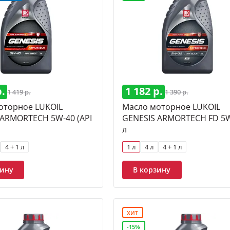
ские LUXE
LUXE
UNIVERSAL
Синтетические
Спортивные
 синтетической технологии
Полусинтетические
Полусинтет
ные
Полусинтетические 10W-40
Минеральные 10W-40
SU
ные 15W-40
Моторные масла дизель 5W-40
Моторные масла
 двигатель
Cинтетические дизельные
р.
1 182 р.
1 419 р.
1 390 р.
оторное LUKOIL
Масло моторное LUKOIL
 ARMORTECH 5W-40 (API
GENESIS ARMORTECH FD 5W
л
4 + 1 л
1 л
4 л
4 + 1 л
зину
В корзину
ХИТ
-15%