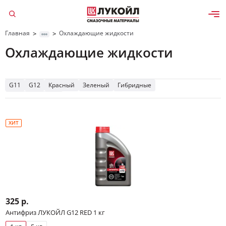
Главная
Охлаждающие жидкости
>
>
Охлаждающие жидкости
Да, верно
Изменить
G11
G12
Красный
Зеленый
Гибридные
Карбоксилатные
ХИТ
325 р.
Антифриз ЛУКОЙЛ G12 RED 1 кг