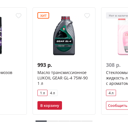
ХИТ
Нет в налич
993 р.
308 р.
рмозов
Масло трансмиссионное
Стеклоом
л
LUKOIL GEAR GL-4 75W-90
жидкость 
1 л
с ароматом
1 л
4 л
4 л
В корзину
Сообщить 