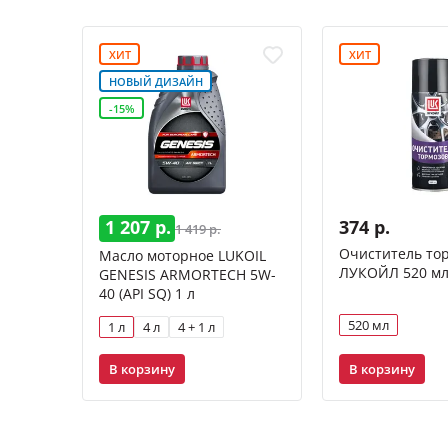
ХИТ
ХИТ
НОВЫЙ ДИЗАЙН
-15%
1 207 р.
374 р.
1 419 р.
Очиститель то
Масло моторное LUKOIL
ЛУКОЙЛ 520 м
GENESIS ARMORTECH 5W-
40 (API SQ) 1 л
520 мл
1 л
4 л
4 + 1 л
В корзину
В корзину