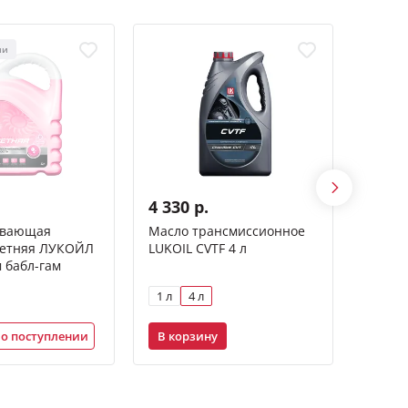
ХИТ
ии
4 330 р.
219 р
ывающая
Масло трансмиссионное
Жидки
летняя ЛУКОЙЛ
LUKOIL CVTF 4 л
ЛУКОЙ
 бабл-гам
1 л
4 л
210 м
В корзину
В ко
о поступлении