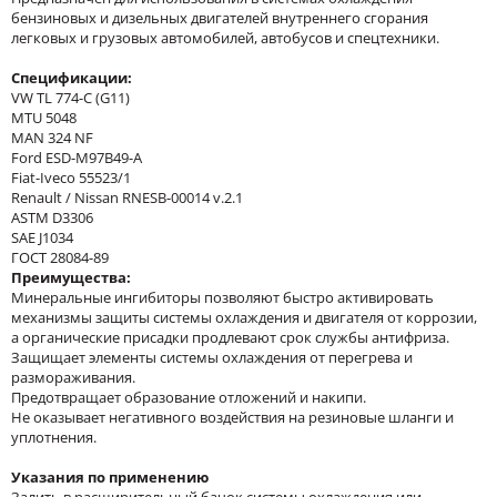
бензиновых и дизельных двигателей внутреннего сгорания
легковых и грузовых автомобилей, автобусов и спецтехники.
Спецификации:
VW TL 774-C (G11)
MTU 5048
MAN 324 NF
Ford ESD-M97B49-A
Fiat-Iveco 55523/1
Renault / Nissan RNESB-00014 v.2.1
ASTM D3306
SAE J1034
ГОСТ 28084-89
Преимущества:
Минеральные ингибиторы позволяют быстро активировать
механизмы защиты системы охлаждения и двигателя от коррозии,
а органические присадки продлевают срок службы антифриза.
Защищает элементы системы охлаждения от перегрева и
размораживания.
Предотвращает образование отложений и накипи.
Не оказывает негативного воздействия на резиновые шланги и
уплотнения.
Указания по применению
Залить в расширительный бачок системы охлаждения или