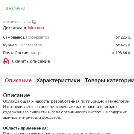
В наличии
Артикул:
227387
Доставка в
Москва
Самовывоз
,
Послезавтра
от 225 р.
Курьер
,
Послезавтра
от 425 р.
Почта России
,
завтра
от 198.64 р.
Скачать описание
Описание
Характеристики
Товары категори
Описание
Охлаждающая жидкость, разработанная по гибридной технологии.
Изготавливается на основе этиленгликоля и пакета присадок,
содержащего силикаты и соли органических кислот. Не содержит
аминов, нитритов, и фосфатов.
Область применения:
Предназначен для использования в системах охлаждения