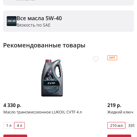
Все масла 5W-40
Вязкость по SAE
Рекомендованные товары
ХИТ
4 330 р.
219 р.
Масло трансмиссионное LUKOIL CVTF 4 л
Жидкий ключ Л
1 л
4 л
210 мл
335 