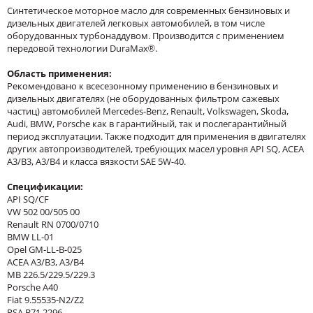
Синтетическое моторное масло для современных бензиновых и
дизельных двигателей легковых автомобилей, в том числе
оборудованных турбонаддувом. Производится с применением
передовой технологии DuraMax®.
Область применения:
Рекомендовано к всесезонному применению в бензиновых и
дизельных двигателях (не оборудованных фильтром сажевых
частиц) автомобилей Mercedes-Benz, Renault, Volkswagen, Skoda,
Audi, BMW, Porsche как в гарантийный, так и послегарантийный
период эксплуатации. Также подходит для применения в двигателях
других автопроизводителей, требующих масел уровня API SQ, ACEA
A3/B3, A3/B4 и класса вязкости SAE 5W-40.
Спецификации:
API SQ/CF
VW 502 00/505 00
Renault RN 0700/0710
BMW LL-01
Opel GM-LL-B-025
ACEA A3/B3, A3/B4
MB 226.5/229.5/229.3
Porsche A40
Fiat 9.55535-N2/Z2
PSA B71 2296