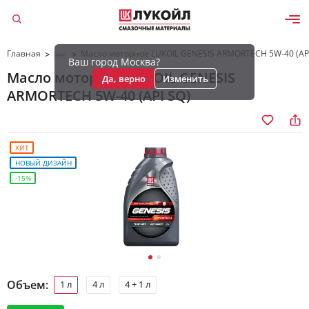
Главная
Масло моторное LUKOIL GENESIS ARMORTECH 5W-40 (API
>
>
Ваш город Москва?
Масло моторное LUKOIL GENESIS
Да, верно
Изменить
ARMORTECH 5W-40 (API SQ)
ХИТ
НОВЫЙ ДИЗАЙН
-15%
Объем:
1 л
4 л
4 + 1 л