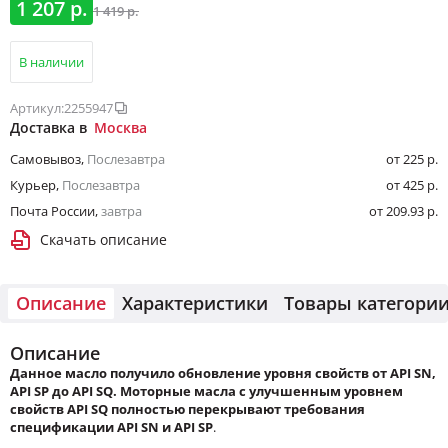
1 207 р.
1 419 р.
В наличии
Артикул:
2255947
Доставка в
Москва
Самовывоз
,
Послезавтра
от 225 р.
Курьер
,
Послезавтра
от 425 р.
Почта России
,
завтра
от 209.93 р.
Скачать описание
Описание
Характеристики
Товары категори
Описание
Данное масло получило обновление уровня свойств от API SN,
API SP до API SQ. Моторные масла с улучшенным уровнем
свойств API SQ полностью перекрывают требования
спецификации API SN и
API SP
.