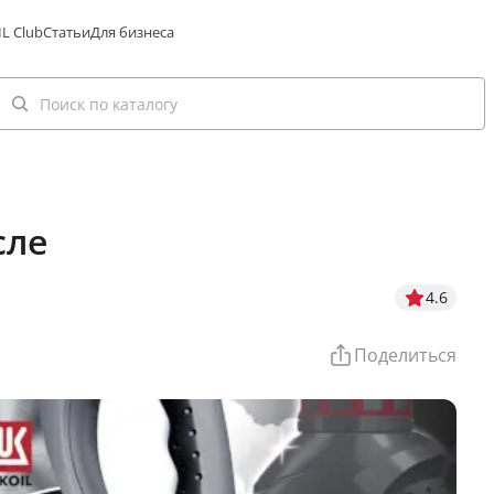
L Club
Статьи
Для бизнеса
сле
4.6
Поделиться