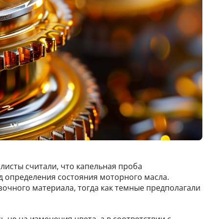
листы считали, что капельная проба
 определения состояния моторного масла.
зочного материала, тогда как темные предполагали