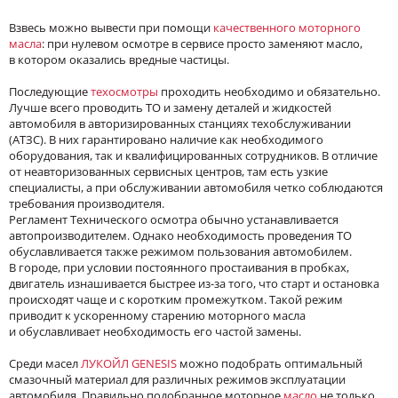
Взвесь можно вывести при помощи
качественного моторного
масла
: при нулевом осмотре в сервисе просто заменяют масло,
в котором оказались вредные частицы.
Последующие
техосмотры
проходить необходимо и обязательно.
Лучше всего проводить ТО и замену деталей и жидкостей
автомобиля в авторизированных станциях техобслуживании
(АТЗС). В них гарантировано наличие как необходимого
оборудования, так и квалифицированных сотрудников. В отличие
от неавторизованных сервисных центров, там есть узкие
специалисты, а при обслуживании автомобиля четко соблюдаются
требования производителя.
Регламент Технического осмотра обычно устанавливается
автопроизводителем. Однако необходимость проведения ТО
обуславливается также режимом пользования автомобилем.
В городе, при условии постоянного простаивания в пробках,
двигатель изнашивается быстрее из-за того, что старт и остановка
происходят чаще и с коротким промежутком. Такой режим
приводит к ускоренному старению моторного масла
и обуславливает необходимость его частой замены.
Среди масел
ЛУКОЙЛ GENESIS
можно подобрать оптимальный
смазочный материал для различных режимов эксплуатации
автомобиля. Правильно подобранное моторное
масло
не только