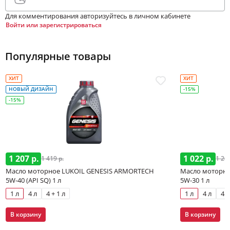
Для комментирования авторизуйтесь в личном кабинете
Войти или зарегистрироваться
Популярные товары
ХИТ
ХИТ
НОВЫЙ ДИЗАЙН
-15%
-15%
1 207 р.
1 022 р.
1 419 р.
1 202
Масло моторное LUKOIL GENESIS ARMORTECH
Масло моторно
5W-40 (API SQ) 1 л
5W-30 1 л
1 л
4 л
4 + 1 л
1 л
4 л
4 +
В корзину
В корзину