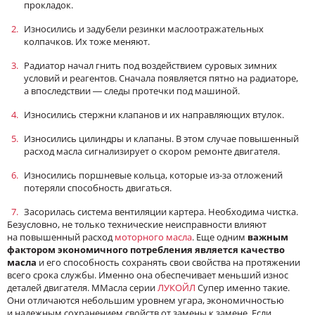
прокладок.
Износились и задубели резинки маслоотражательных
колпачков. Их тоже меняют.
Радиатор начал гнить под воздействием суровых зимних
условий и реагентов. Сначала появляется пятно на радиаторе,
а впоследствии — следы протечки под машиной.
Износились стержни клапанов и их направляющих втулок.
Износились цилиндры и клапаны. В этом случае повышенный
расход масла сигнализирует о скором ремонте двигателя.
Износились поршневые кольца, которые из-за отложений
потеряли способность двигаться.
Засорилась система вентиляции картера. Необходима чистка.
Безусловно, не только технические неисправности влияют
на повышенный расход
моторного масла
. Ещe одним
важным
фактором экономичного потребления является качество
масла
и его способность сохранять свои свойства на протяжении
всего срока службы. Именно она обеспечивает меньший износ
деталей двигателя. ММасла серии
ЛУКОЙЛ
Супер именно такие.
Они отличаются небольшим уровнем угара, экономичностью
и надeжным сохранением свойств от замены к замене. Если