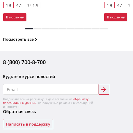
1 л
4 л
4 + 1 л
1 л
4 л
4 +
В корзину
В корзину
Посмотреть всё
8 (800) 700-8-700
Будьте в курсе новостей
Подписываясь на рассылку, я даю согласие на
обработку
персональных данных
, на получение рекламных сообщений
и новостей
Обратная связь
Написать в поддержку