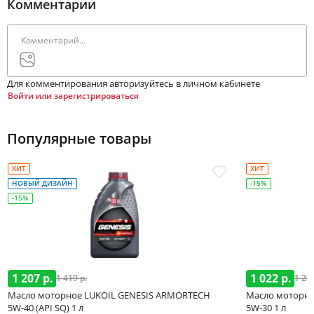
Комментарии
Для комментирования авторизуйтесь в личном кабинете
Войти или зарегистрироваться
Популярные товары
ХИТ
ХИТ
НОВЫЙ ДИЗАЙН
-15%
-15%
1 207 р.
1 022 р.
1 419 р.
1 202
Масло моторное LUKOIL GENESIS ARMORTECH
Масло моторно
5W-40 (API SQ) 1 л
5W-30 1 л