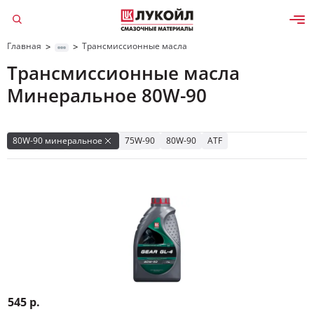
Главная
Трансмиссионные масла
>
>
Трансмиссионные масла
Да, верно
Изменить
Минеральное 80W-90
80W-90 минеральное
75W-90
80W-90
ATF
GL-4
GL-5
Синтетические
Полусинтетические
Минеральные
Вариатор
Роботизированная
АКПП
МКПП
75W-90 GL-4
75W-90 GL-5
75W-90 полусинтетическое
75W-90 для МКПП
80W-90 GL-4
80W-90 GL-5
545 р.