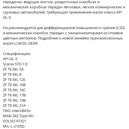
передачах, ведущих мостах, раздаточных коробках и
механических коробках передач легковых, легких коммерческих и
грузовых автомобилей, требующих применения масел класса API
GL-5.
Не рекомендуется для дифференциалов повышенного трения (LSD)
и механических коробок передач с синхронизаторами из сплавов
цветных металлов. Подробнее о новой линейке трансмиссионных
масел LUKOIL GEAR.
Спецификации:
API GL-5
Scania STO 1:0
ZF TE-ML 5A
ZF TE-ML 8
ZF TE-ML 12E
ZF TE-ML 16B
ZF TE-ML 16C
ZF TE-ML 17B
ZF TE-ML 19B
ZF TE-ML 21A
ПАО «АвтоВАЗ»
MAN 342 Type M1
VOLVO 97321
MIL-L-2105D