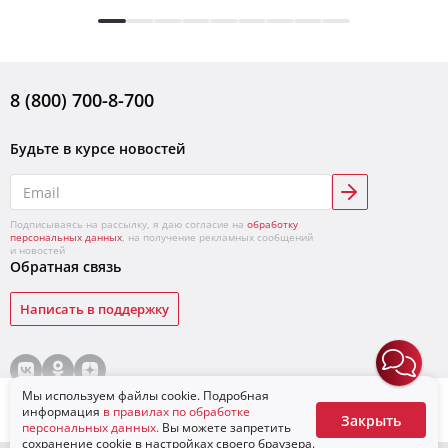
8 (800) 700-8-700
Будьте в курсе новостей
Подписываясь на рассылку, я даю согласие на
обработку
персональных данных
, на получение рекламных сообщений
и новостей
Обратная связь
Написать в поддержку
© «ЛУКОЙЛ»,
2026
Условия продажи товаров
Конфиденциальность
Мы используем файлы cookie. Подробная
Для бизнеса
В корзину
информация
в правилах по обработке
Закрыть
персональных данных.
Вы можете запретить
сохранение cookie в настройках своего браузера.