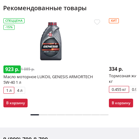
Рекомендованные товары
СПЕЦЦЕНА
ХИТ
-15%
334 р.
923 р.
1 085 р.
Тормозная жидк
Масло моторное LUKOIL GENESIS ARMORTECH
кг
5W-40 1 л
0.455 кг
0.91
1 л
4 л
В корзину
В корзину