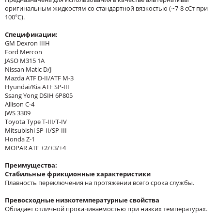
оригинальным жидкостям со стандартной вязкостью (~7-8 сСт при
100°С).
Спецификации:
GM Dexron IIIH
Ford Mercon
JASO M315 1A
Nissan Matic D/J
Mazda ATF D-II/ATF M-3
Hyundai/Kia ATF SP-III
Ssang Yong DSIH 6P805
Allison C-4
JWS 3309
Toyota Type T-III/T-IV
Mitsubishi SP-II/SP-III
Honda Z-1
MOPAR ATF +2/+3/+4
Преимущества:
Стабильн
ы
е фрикционные характеристики
Плавность переключения на протяжении всего срока службы.
Превосходные низкотемпературные свойства
Обладает отличной прокачиваемостью при низких температурах.