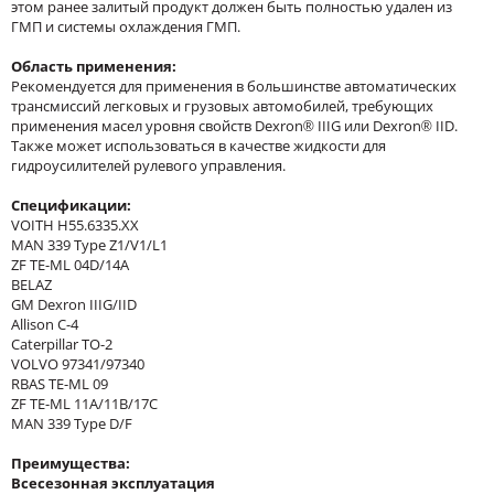
этом ранее залитый продукт должен быть полностью удален из
ГМП и системы охлаждения ГМП.
Область применения:
Рекомендуется для применения в большинстве автоматических
трансмиссий легковых и грузовых автомобилей, требующих
применения масел уровня свойств Dexron® IIIG или Dexron® IID.
Также может использоваться в качестве жидкости для
гидроусилителей рулевого управления.
Спецификации:
VOITH H55.6335.XX
MAN 339 Type Z1/V1/L1
ZF TE-ML 04D/14A
BELAZ
GM Dexron IIIG/IID
Allison C-4
Caterpillar TO-2
VOLVO 97341/97340
RBAS TE-ML 09
ZF TE-ML 11A/11B/17C
MAN 339 Type D/F
Преимущества:
Всесезонная эксплуатация