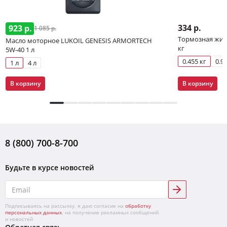
334 р.
923 р.
1 085 р.
Тормозная жидк
Масло моторное LUKOIL GENESIS ARMORTECH
кг
5W-40 1 л
0.455 кг
0.91
1 л
4 л
В корзину
В корзину
8 (800) 700-8-700
Будьте в курсе новостей
Подписываясь на рассылку, я даю согласие на
обработку
персональных данных
, на получение рекламных сообщений
и новостей