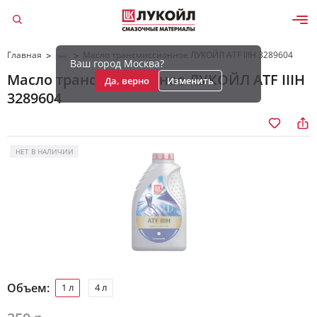
Главная
Масло трансмиссионное ЛУКОЙЛ ATF IIIH 3289604
>
>
Ваш город Москва?
Масло трансмиссионное ЛУКОЙЛ ATF IIIH
Да, верно
Изменить
3289604
НЕТ В НАЛИЧИИ
Объем:
1 л
4 л