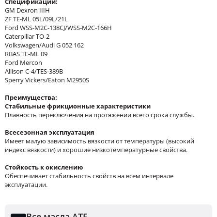
Спецификации:
GM Dexron IIIH
ZF TE-ML 05L/09L/21L
Ford WSS-M2C-138CJ/WSS-M2C-166H
Caterpillar TO-2
Volkswagen/Audi G 052 162
RBAS TE-ML 09
Ford Mercon
Allison C-4/TES-389B
Sperry Vickers/Eaton M2950S
Преимущества:
Стабильные фрикционные характеристики
Плавность переключения на протяжении всего срока службы.
Всесезонная эксплуатация
Имеет малую зависимость вязкости от температуры (высокий
индекс вязкости) и хорошие низкотемпературные свойства.
С
тойкость к окислению
Обеспечивает стабильность свойств на всем интервале
эксплуатации.
Все масла ATF