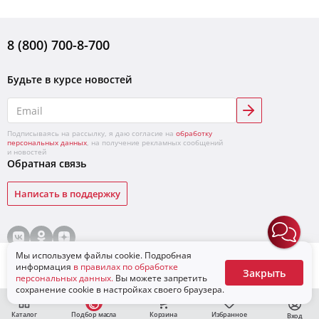
8 (800) 700-8-700
Будьте в курсе новостей
Подписываясь на рассылку, я даю согласие на
обработку
персональных данных
, на получение рекламных сообщений
и новостей
Обратная связь
Написать в поддержку
© «ЛУКОЙЛ»,
2026
Условия продажи товаров
Конфиденциальность
Мы используем файлы cookie. Подробная
Для бизнеса
Сообщить о поступлении
информация
в правилах по обработке
Закрыть
персональных данных.
Вы можете запретить
сохранение cookie в настройках своего браузера.
Каталог
Подбор масла
Корзина
Избранное
Вход