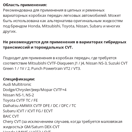
Область применения:
Рекомендована для применения в цепных и ременных
вариаторных коробках передач легковых автомобилей. Может
быть использована как альтернатива оригинальным жидкостям
под брендом Honda, Mitsubishi, Toyota, Nissan, Subaru и многих
других.
Не рекомендуется для применения в вариаторах гибридных
трансмиссий и тороидальных CVT.
Подходит для применения в коробках передач, где требуется
соответствие Mitsubishi CVTF-Diaqueen J1 / J4, Nissan NS-3, Suzuki CVT
Green 1 / 1V / 2, Punch Powertrain VT2 / VT3.
Спецификации:
Audi Multitronic
Dodge/Chrysler/Jeep/Mopar CVTF+4
Nissan NS-1, NS-2
Toyota CVTF TC / FE
Daihatsu AMMIX CVTF DFE / DC / DFC / TC
Subaru iCVT / iCVT FG / ECVT
BAIC CVT
Chery CVT (за исключением случаев, когда требуется маловязкая
жидкость)• GM/Saturn DEX-CVT
Honda HMMF / HCF2 / CVT