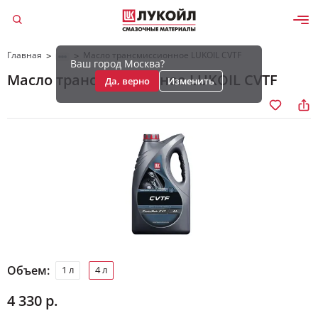
Главная
Масло трансмиссионное LUKOIL CVTF
>
>
Ваш город Москва?
Масло трансмиссионное LUKOIL CVTF
Да, верно
Изменить
Объем:
1 л
4 л
4 330 р.