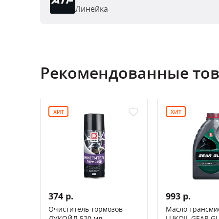
Линейка
Рекомендованные то
ХИТ
ХИТ
374 р.
993 р.
Очиститель тормозов
Масло трансми
ЛУКОЙЛ 520 мл
LUKOIL GEAR GL