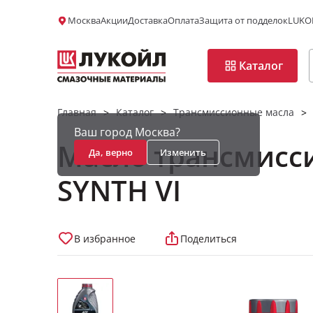
Москва
Акции
Доставка
Оплата
Защита от подделок
LUKOI
Каталог
Главная
Каталог
Трансмиссионные масла
>
>
>
Ваш город Москва?
Масло трансмисс
Да, верно
Изменить
SYNTH VI
В избранное
Поделиться