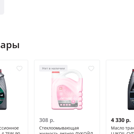
вары
Нет в наличии
308 р.
4 330 р.
ссионное
Стеклоомывающая
Масло тра
-4 75W-90
жидкость летняя ЛУКОЙЛ
LUKOIL CVT