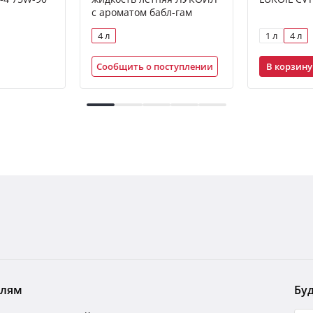
с ароматом бабл-гам
4 л
1 л
4 л
В корзину
Сообщить о поступлении
елям
Буд