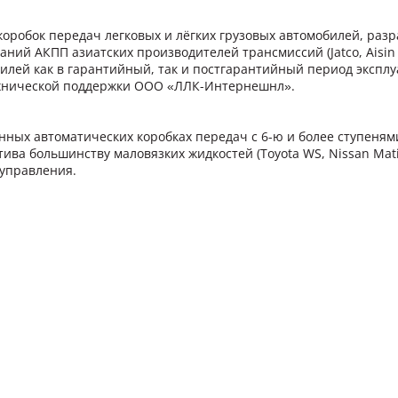
оробок передач легковых и лёгких грузовых автомобилей, разр
аний АКПП азиатских производителей трансмиссий (Jatco, Aisin
лей как в гарантийный, так и постгарантийный период эксплу
технической поддержки ООО «ЛЛК-Интернешнл».
ных автоматических коробках передач с 6-ю и более ступенями,
тива большинству маловязких жидкостей (Toyota WS, Nissan Mati
 управления.