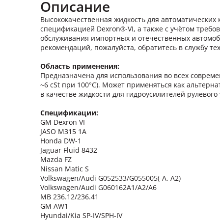
Описание
Высококачественная жидкость для автоматических к
спецификацией Dexron®-VI, а также с учётом требов
обслуживания импортных и отечественных автомоби
рекомендаций, пожалуйста, обратитесь в службу 
Область применения:
Предназначена для использования во всех современ
~6 cSt при 100°С). Может применяться как альтерна
в качестве жидкости для гидроусилителей рулевого
Спецификации:
GM Dexron VI
JASO M315 1A
Honda DW-1
Jaguar Fluid 8432
Mazda FZ
Nissan Matic S
Volkswagen/Audi G052533/G055005(-A, A2)
Volkswagen/Audi G060162A1/A2/A6
MB 236.12/236.41
GM AW1
Hyundai/Kia SP-IV/SPH-IV