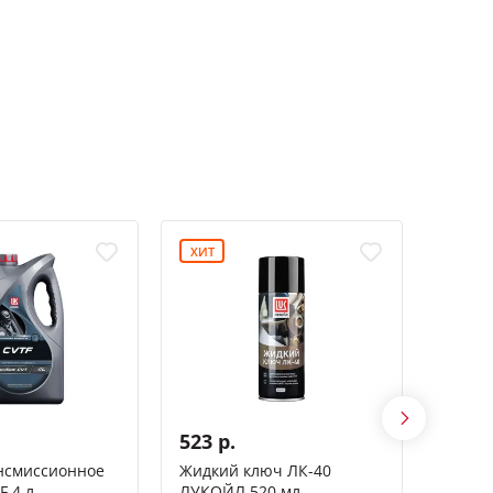
ХИТ
СПЕЦ
-15%
523 р.
923 
нсмиссионное
Жидкий ключ ЛК-40
Масло
F 4 л
ЛУКОЙЛ 520 мл