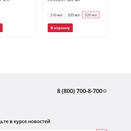
GENES
40 1 л
210 мл
335 мл
520 мл
1 л
В корзину
В ко
8 (800) 700-8-700
ьте в курсе новостей