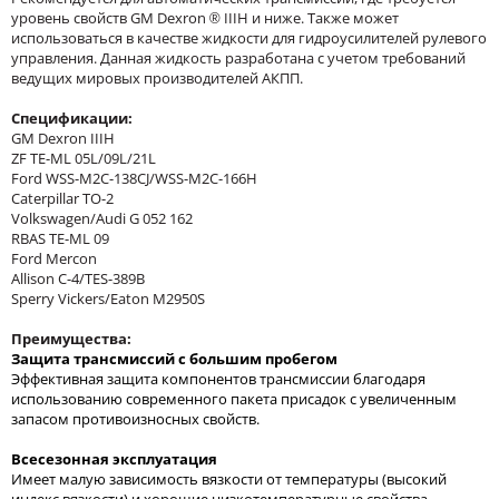
уровень свойств GM Dexron ® IIIH и ниже. Также может
использоваться в качестве жидкости для гидроусилителей рулевого
управления. Данная жидкость разработана с учетом требований
ведущих мировых производителей АКПП.
Спецификации:
GM Dexron IIIH
ZF TE-ML 05L/09L/21L
Ford WSS-M2C-138CJ/WSS-M2C-166H
Caterpillar TO-2
Volkswagen/Audi G 052 162
RBAS TE-ML 09
Ford Mercon
Allison C-4/TES-389B
Sperry Vickers/Eaton M2950S
Преимущества:
Защита трансмиссий с большим пробегом
Эффективная защита компонентов трансмиссии благодаря
использованию современного пакета присадок с увеличенным
запасом противоизносных свойств.
Всесезонная эксплуатация
Имеет малую зависимость вязкости от температуры (высокий
индекс вязкости) и хорошие низкотемпературные свойства.