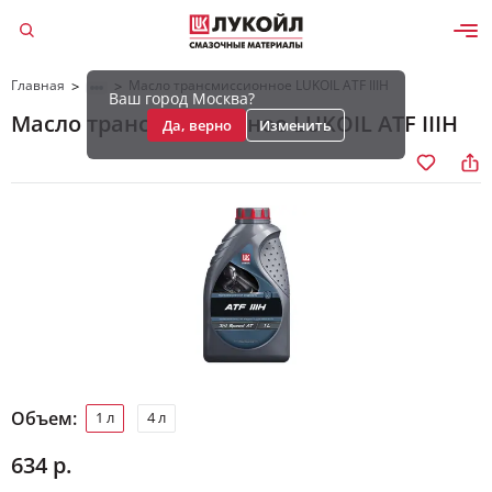
Главная
Масло трансмиссионное LUKOIL ATF IIIH
>
>
Ваш город Москва?
Масло трансмиссионное LUKOIL ATF IIIH
Да, верно
Изменить
Объем:
1 л
4 л
634 р.