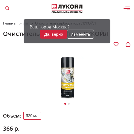
Главная
Очиститель карбюратора ЛУКОЙЛ
>
>
Ваш город Москва?
Очиститель карбюратора ЛУКОЙЛ
Да, верно
Изменить
Объем:
520 мл
366 р.