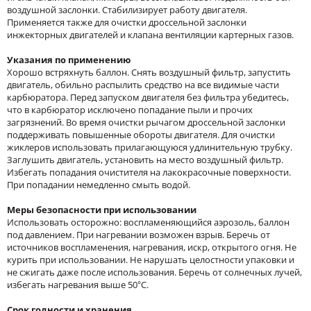
воздушной заслонки. Стабилизирует работу двигателя.
Применяется также для очистки дроссельной заслонки
инжекторных двигателей и клапана вентиляции картерных газов.
Указания по применению
Хорошо встряхнуть баллон. Снять воздушный фильтр, запустить
двигатель, обильно распылить средство на все видимые части
карбюратора. Перед запуском двигателя без фильтра убедитесь,
что в карбюратор исключено попадание пыли и прочих
загрязнений. Во время очистки рычагом дроссельной заслонки
поддерживать повышенные обороты двигателя. Для очистки
жиклеров использовать прилагающуюся удлинительную трубку.
Заглушить двигатель, установить на место воздушный фильтр.
Избегать попадания очистителя на лакокрасочные поверхности.
При попадании немедленно смыть водой.
Меры безопасности при использовании
Использовать осторожно: воспламеняющийся аэрозоль, баллон
под давлением. При нагревании возможен взрыв. Беречь от
источников воспламенения, нагревания, искр, открытого огня. Не
курить при использовании. Не нарушать целостности упаковки и
не сжигать даже после использования. Беречь от солнечных лучей,
избегать нагревания выше 50°С.
Срок годности и хранения