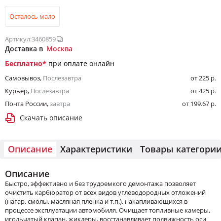
Осталось мало
Артикул:
3460859
Доставка в
Москва
Бесплатно
*
при оплате онлайн
Самовывоз
,
Послезавтра
от 225 р.
Курьер
,
Послезавтра
от 425 р.
Почта России
,
завтра
от 199.67 р.
Скачать описание
Описание
Характеристики
Товары категори
Описание
Быстро, эффективно и без трудоемкого демонтажа позволяет
очистить карбюратор от всех видов углеводородных отложений
(нагар, смолы, масляная пленка и т.п.), накапливающихся в
процессе эксплуатации автомобиля. Очищает топливные камеры,
игольчатый клапан, жиклеры, восстанавливает подвижность оси