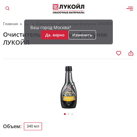
Главная
Очиститель дизельных форсунок ЛУКОЙЛ
>
>
Ваш город Москва?
Очиститель дизельных форсунок
Да, верно
Изменить
ЛУКОЙЛ
Объем:
340 мл