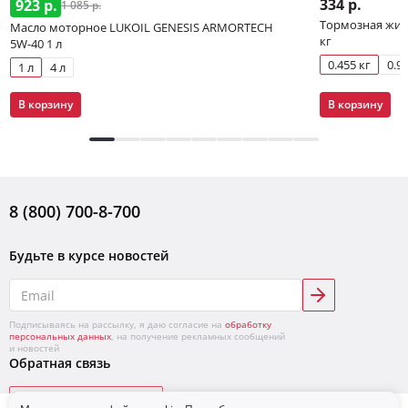
334 р.
923 р.
1 085 р.
Тормозная жидк
Масло моторное LUKOIL GENESIS ARMORTECH
кг
5W-40 1 л
0.455 кг
0.91
1 л
4 л
В корзину
В корзину
8 (800) 700-8-700
Будьте в курсе новостей
Подписываясь на рассылку, я даю согласие на
обработку
персональных данных
, на получение рекламных сообщений
и новостей
Обратная связь
Написать в поддержку