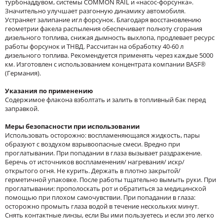
турбонаддувом, системы COMMON RAIL и «насос-форсунка».
Значительно улучшает разгонную динамику автомобиля.
Устраняет залипание игл форсунок. Благодаря восстановлению
геометрии факела распыления обеспечивает полноту сгорания
дизельного топлива, снижая дымность выхлопа, продлевает ресурс
работы форсунок и ТНВД. Рассчитан на обработку 40-60 л
дизельного топлива. Рекомендуется применять через каждые 5000
км. Изготовлен с использованием концентрата компании BASF®
(Германия).
Указания по применению
Содержимое флакона взболтать и залить в топливный бак перед
заправкой.
Меры безопасности при использовании
Использовать осторожно: воспламеняющаяся жидкость, пары
образуют с воздухом взрывоопасные смеси. Вредно при
проглатывании. При попадании в глаза вызывает раздражение.
Беречь от источников воспламенения/ нагревания/ искр/
открытого огня. Не курить. Держать в плотно закрытой/
герметичной упаковке. После работы тщательно вымыть руки. При
проглатывании: прополоскать рот и обратиться за медицинской
помощью при плохом самочувствии. При попадании в глаза:
осторожно промыть глаза водой в течение нескольких минут.
Снять контактные линзы, если Вы ими пользуетесь и если это легко