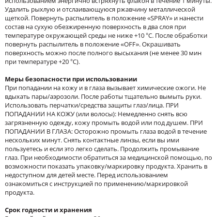
использованием энергично встряхнуть флакон в течение 1 минуты.
Удалить рыхлую и отслаивающуюся ржавчину металлической
щеткой. Повернуть распылитель в положение «SPRAY» и нанести
состав на сухую обезжиренную поверхность в два слоя при
температуре окружающей среды не ниже +10 °С. После обработки
повернуть распылитель в положение «OFF». Окрашивать
поверхность можно после полного высыхания (не менее 30 мин
при температуре +20 °С).
Меры безопасности при использовании
При попадании на кожу и в глаза вызывает химические ожоги. Не
вдыхать пары/аэрозоли. После работы тщательно вымыть руки.
Использовать перчатки/средства защиты глаз/лица. ПРИ
ПОПАДАНИИ НА КОЖУ (или волосы): Немедленно снять всю
загрязненную одежду, кожу промыть водой или под душем. ПРИ
ПОПАДАНИИ В ГЛАЗА: Осторожно промыть глаза водой в течение
нескольких минут. Снять контактные линзы, если вы ими
пользуетесь и если это легко сделать. Продолжить промывание
глаз. При необходимости обратиться за медицинской помощью, по
возможности показать упаковку/маркировку продукта. Хранить в
недоступном для детей месте. Перед использованием
ознакомиться с инструкцией по применению/маркировкой
продукта.
Срок годности и хранения