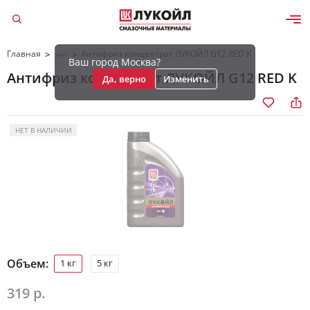
Главная
Антифриз концентрат ЛУКОЙЛ G12 RED K
>
>
Ваш город Москва?
Антифриз концентрат ЛУКОЙЛ G12 RED K
Да, верно
Изменить
НЕТ В НАЛИЧИИ
Объем:
1 кг
5 кг
319 р.