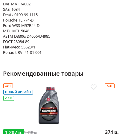
DAF MAT 74002
SAE J1034
Deutz 0199-99-1115
Porsche TL 774-D
Ford WSS-M97B44-D
MTU MTL 5048
ASTM D3306/D4656/D4985
ГОСТ 28084-89
Fiat-Iveco 55523/1
Renault RVI 41-01-001
Рекомендованные товары
ХИТ
ХИТ
НОВЫЙ ДИЗАЙН
-15%
374 р.
1 207 р.
1 419 р.