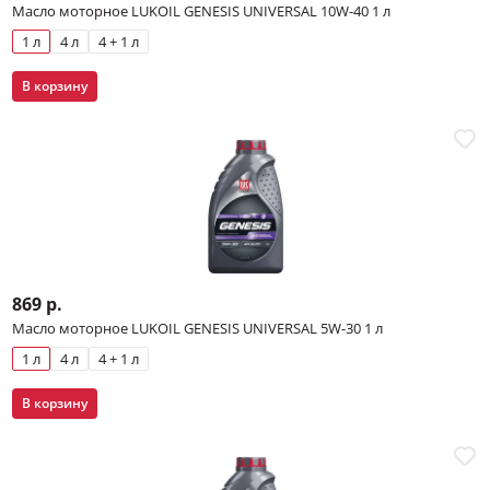
Полусинтетические
Полусинтетические 5W-40
Масло моторное LUKOIL GENESIS UNIVERSAL 10W-40 1 л
Минеральные
Промывочные
1 л
4 л
4 + 1 л
Полусинтетические 10W-40
В корзину
Минеральные 10W-40
SUPER
15W-40
Минеральные 15W-40
Моторные масла дизель 5W-40
Моторные масла дизель 10W-40
Дизельный двигатель
Cинтетические дизельные
869 р.
Масло моторное LUKOIL GENESIS UNIVERSAL 5W-30 1 л
1 л
4 л
4 + 1 л
В корзину