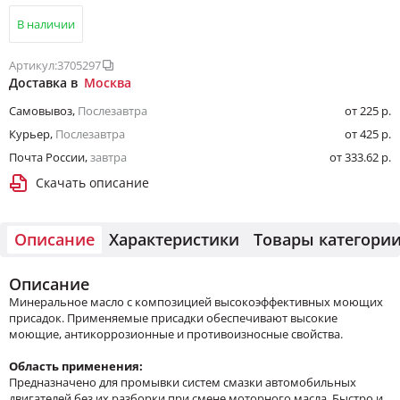
В наличии
Артикул:
3705297
Доставка в
Москва
Самовывоз
,
Послезавтра
от 225 р.
Курьер
,
Послезавтра
от 425 р.
Почта России
,
завтра
от 333.62 р.
Скачать описание
Описание
Характеристики
Товары категори
Описание
Минеральное масло с композицией высокоэффективных моющих
присадок. Применяемые присадки обеспечивают высокие
моющие, антикоррозионные и противоизносные свойства.
Область применения:
Предназначено для промывки систем смазки автомобильных
двигателей без их разборки при смене моторного масла. Быстро и