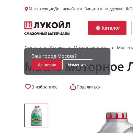
Москва
Акции
Доставка
Оплата
Защита от подделок
LUKOI
Каталог
Главная
Каталог
Моторные масла
Масло 
>
>
>
Ваш город Москва?
Масло моторное 
Да, верно
Изменить
В избранное
Поделиться