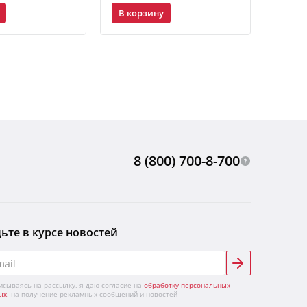
В корзину
В ко
8 (800) 700-8-700
ьте в курсе новостей
исываясь на рассылку, я даю согласие на
обработку персональных
ых
, на получение рекламных сообщений и новостей