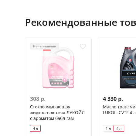
Рекомендованные то
Нет в наличии
308 р.
4 330 р.
Стеклоомывающая
Масло трансми
жидкость летняя ЛУКОЙЛ
LUKOIL CVTF 4 л
с ароматом бабл-гам
4 л
1 л
4 л