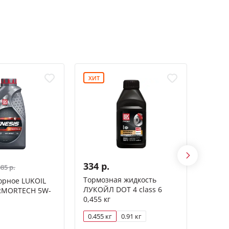
ХИТ
334 р.
585 р
085 р.
Тормозная жидкость
Смазк
орное LUKOIL
ЛУКОЙЛ DOT 4 class 6
ЛУКОЙ
RMORTECH 5W-
0,455 кг
0.455 кг
0.91 кг
335 м