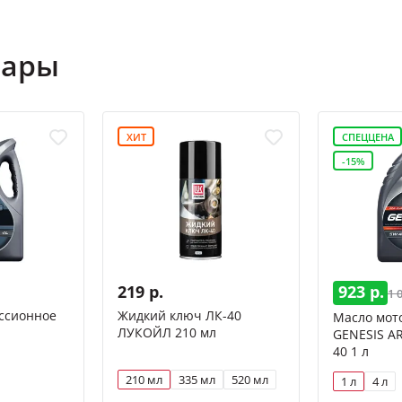
вары
ХИТ
СПЕЦЦЕНА
-15%
219 р.
923 р.
1 
ссионное
Жидкий ключ ЛК-40
Масло мот
ЛУКОЙЛ 210 мл
GENESIS A
40 1 л
210 мл
335 мл
520 мл
1 л
4 л