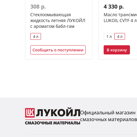
308 р.
4 330 р.
Стеклоомывающая
Масло трансми
жидкость летняя ЛУКОЙЛ
LUKOIL CVTF 4 л
с ароматом бабл-гам
4 л
1 л
4 л
В корзину
Сообщить о поступлении
Официальный магазин
смазочных материалов