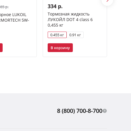
334 р.
585 р
085 р.
Тормозная жидкость
Смазк
орное LUKOIL
ЛУКОЙЛ DOT 4 class 6
ЛУКОЙ
RMORTECH 5W-
0,455 кг
0.455 кг
0.91 кг
335 м
В корзину
В ко
8 (800) 700-8-700