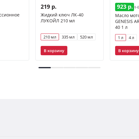
219 р.
923 р.
1 
ссионное
Жидкий ключ ЛК-40
Масло мот
ЛУКОЙЛ 210 мл
GENESIS A
40 1 л
210 мл
335 мл
520 мл
1 л
4 л
В корзину
В корзину