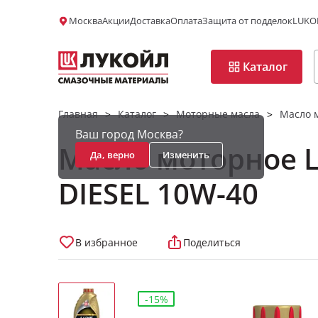
Москва
Акции
Доставка
Оплата
Защита от подделок
LUKOI
Каталог
Главная
Каталог
Моторные масла
Масло 
>
>
>
Ваш город Москва?
Масло моторное 
Да, верно
Изменить
DIESEL 10W-40
В избранное
Поделиться
-15%