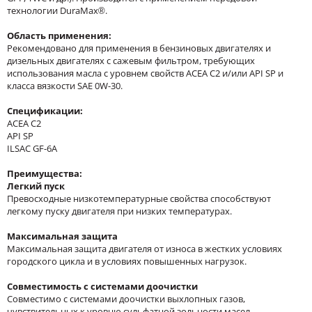
технологии DuraMax®.
Область применения:
Рекомендовано для применения в бензиновых двигателях и
дизельных двигателях с сажевым фильтром, требующих
использования масла с уровнем свойств ACEA C2 и/или API SP и
класса вязкости SAE 0W-30.
Спецификации:
ACEA C2
API SP
ILSAC GF-6A
Преимущества:
Легкий пуск
Превосходные низкотемпературные свойства способствуют
легкому пуску двигателя при низких температурах.
Максимальная защита
Максимальная защита двигателя от износа в жестких условиях
городского цикла и в условиях повышенных нагрузок.
Совместимость с системами доочистки
Совместимо с системами доочистки выхлопных газов,
чувствительных к уровню сульфатной зольности масел.