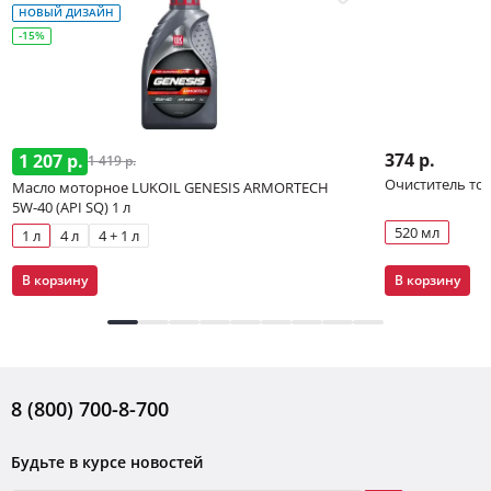
НОВЫЙ ДИЗАЙН
-15%
374 р.
1 207 р.
1 419 р.
Очиститель то
Масло моторное LUKOIL GENESIS ARMORTECH
5W-40 (API SQ) 1 л
520 мл
1 л
4 л
4 + 1 л
В корзину
В корзину
8 (800) 700-8-700
Будьте в курсе новостей