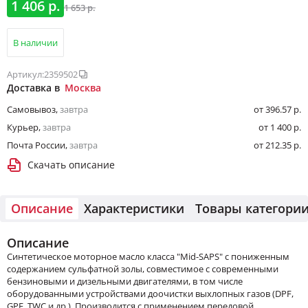
1 406 р.
1 653 р.
В наличии
Артикул:
2359502
Доставка в
Москва
Самовывоз
,
завтра
от 396.57 р.
Курьер
,
завтра
от 1 400 р.
Почта России
,
завтра
от 212.35 р.
Скачать описание
Описание
Характеристики
Товары категори
Описание
Синтетическое моторное масло класса "Mid-SAPS" с пониженным
содержанием сульфатной золы, совместимое с современными
бензиновыми и дизельными двигателями, в том числе
оборудованными устройствами доочистки выхлопных газов (DPF,
GPF, TWC и др.). Производится с применением передовой