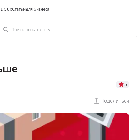
L Club
Статьи
Для бизнеса
льше
5
Поделиться