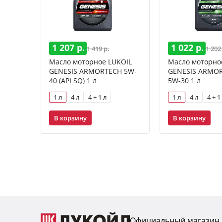
1 207 р.
1 022 р.
1 419 р.
1 202
Масло моторное LUKOIL
Масло моторно
GENESIS ARMORTECH 5W-
GENESIS ARMOR
40 (API SQ) 1 л
5W-30 1 л
1 л
4 л
4 + 1 л
1 л
4 л
4 + 1
В корзину
В корзину
Официальный магазин