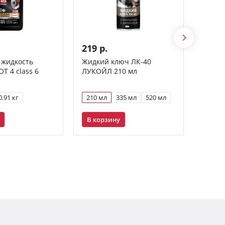
219 р.
1 18
 жидкость
Жидкий ключ ЛК-40
Масло
 4 class 6
ЛУКОЙЛ 210 мл
GENES
5W-30 
0.91 кг
210 мл
335 мл
520 мл
1 л
В корзину
В ко