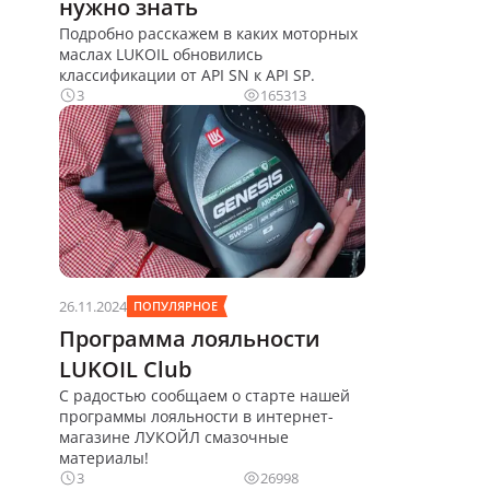
нужно знать
Подробно расскажем в каких моторных
маслах LUKOIL обновились
классификации от API SN к API SP.
3
165313
26.11.2024
ПОПУЛЯРНОЕ
Программа лояльности
LUKOIL Club
С радостью сообщаем о старте нашей
программы лояльности в интернет-
магазине ЛУКОЙЛ смазочные
материалы!
3
26998