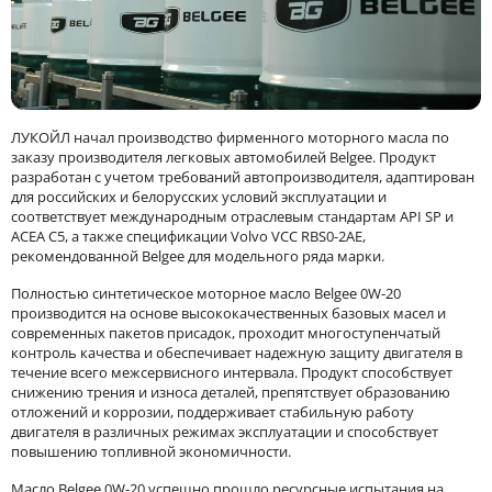
ЛУКОЙЛ начал производство фирменного моторного масла по
заказу производителя легковых автомобилей Belgee. Продукт
разработан с учетом требований автопроизводителя, адаптирован
для российских и белорусских условий эксплуатации и
соответствует международным отраслевым стандартам API SP и
ACEA C5, а также спецификации Volvo VCC RBS0-2AE,
рекомендованной Belgee для модельного ряда марки.
Полностью синтетическое моторное масло Belgee 0W-20
производится на основе высококачественных базовых масел и
современных пакетов присадок, проходит многоступенчатый
контроль качества и обеспечивает надежную защиту двигателя в
течение всего межсервисного интервала. Продукт способствует
снижению трения и износа деталей, препятствует образованию
отложений и коррозии, поддерживает стабильную работу
двигателя в различных режимах эксплуатации и способствует
повышению топливной экономичности.
Масло Belgee 0W-20 успешно прошло ресурсные испытания на