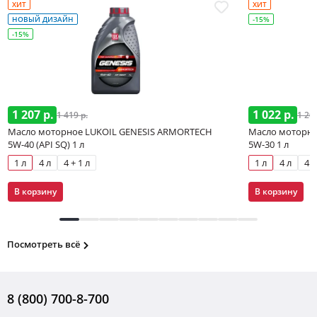
ХИТ
ХИТ
НОВЫЙ ДИЗАЙН
-15%
-15%
1 207 р.
1 022 р.
1 419 р.
1 202
Масло моторное LUKOIL GENESIS ARMORTECH
Масло моторно
5W-40 (API SQ) 1 л
5W-30 1 л
1 л
4 л
4 + 1 л
1 л
4 л
4 +
В корзину
В корзину
Посмотреть всё
8 (800) 700-8-700