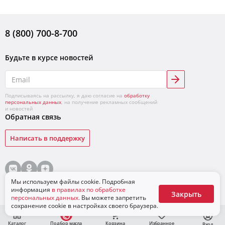
8 (800) 700-8-700
Будьте в курсе новостей
Подписываясь на рассылку, я даю согласие на
обработку
персональных данных
, на получение рекламных сообщений
и новостей
Обратная связь
Написать в поддержку
© «ЛУКОЙЛ»,
2026
Условия продажи товаров
Конфиденциальность
Мы используем файлы cookie. Подробная
Для бизнеса
информация
в правилах по обработке
Закрыть
персональных данных.
Вы можете запретить
сохранение cookie в настройках своего браузера.
Каталог
Подбор масла
Корзина
Избранное
Вход