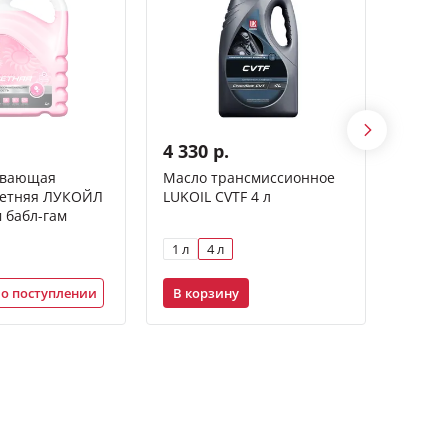
4 330 р.
219 р
ывающая
Масло трансмиссионное
Жидки
летняя ЛУКОЙЛ
LUKOIL CVTF 4 л
ЛУКОЙ
 бабл-гам
1 л
4 л
210 м
В корзину
В ко
о поступлении