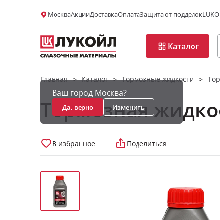
Москва
Акции
Доставка
Оплата
Защита от подделок
LUKOI
Каталог
Главная
Каталог
Тормозные жидкости
Тор
>
>
>
Ваш город Москва?
Тормозная жидко
Да, верно
Изменить
В избранное
Поделиться