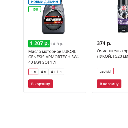
НОВЫЙ ДИЗАЙН
-15%
1 207 р.
374 р.
1 419 р.
Очиститель то
Масло моторное LUKOIL
ЛУКОЙЛ 520 м
GENESIS ARMORTECH 5W-
40 (API SQ) 1 л
520 мл
1 л
4 л
4 + 1 л
В корзину
В корзину