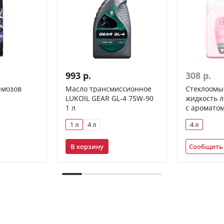
993 р.
308 р.
рмозов
Масло трансмиссионное
Стеклоом
л
LUKOIL GEAR GL-4 75W-90
жидкость 
1 л
с ароматом
1 л
4 л
4 л
В корзину
Сообщить 