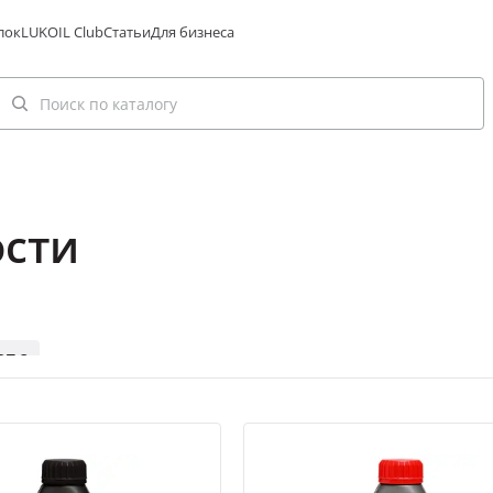
лок
LUKOIL Club
Статьи
Для бизнеса
сти
OT 3