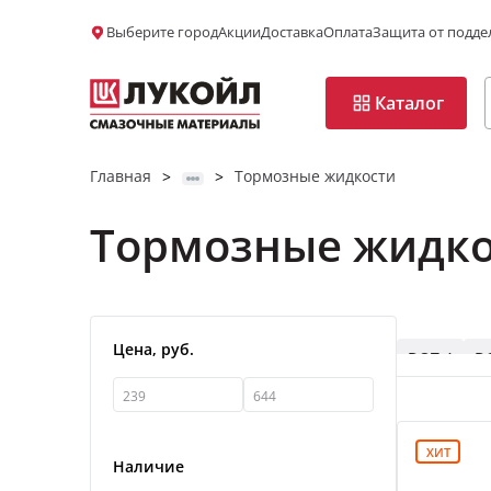
Выберите город
Акции
Доставка
Оплата
Защита от подде
Каталог
Главная
Тормозные жидкости
>
>
Тормозные жидко
Да, верно
Да, верно
Изменить
Изменить
Цена, руб.
DOT 4
D
ХИТ
Наличие