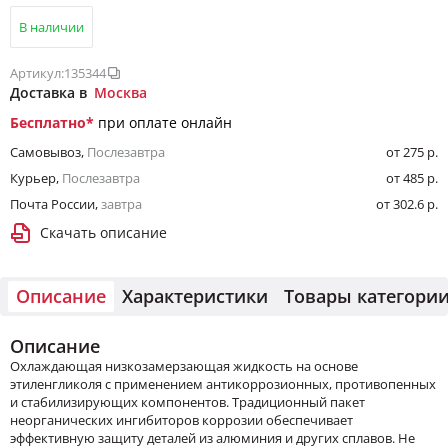
В наличии
Артикул:
135344
Доставка в
Москва
Бесплатно
*
при оплате онлайн
Самовывоз
,
Послезавтра
от 275 р.
Курьер
,
Послезавтра
от 485 р.
Почта России
,
завтра
от 302.6 р.
Скачать описание
Описание
Характеристики
Товары категори
Описание
Охлаждающая низкозамерзающая жидкость на основе
этиленгликоля с применением антикоррозионных, противопенных
и стабилизирующих компонентов. Традиционный пакет
неорганических ингибиторов коррозии обеспечивает
эффективную защиту деталей из алюминия и других сплавов. Не