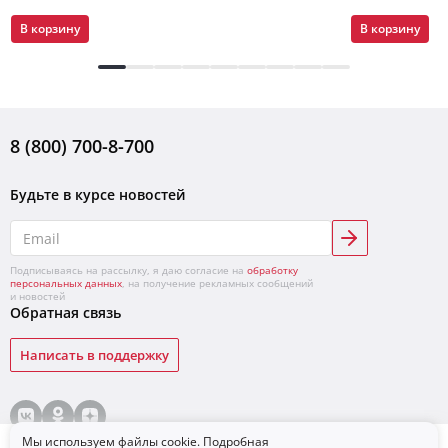
В корзину
В корзину
8 (800) 700-8-700
Будьте в курсе новостей
Подписываясь на рассылку, я даю согласие на
обработку
персональных данных
, на получение рекламных сообщений
и новостей
Обратная связь
Написать в поддержку
© «ЛУКОЙЛ»,
2026
Условия продажи товаров
Конфиденциальность
Мы используем файлы cookie. Подробная