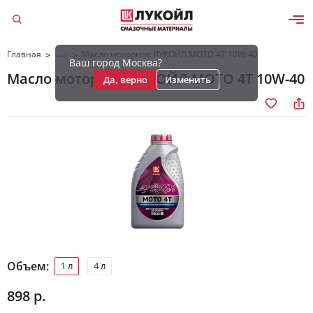
Главная
Масло моторное ЛУКОЙЛ МОТО 4Т 10W-40
>
>
Ваш город Москва?
Масло моторное ЛУКОЙЛ МОТО 4Т 10W-40
Да, верно
Изменить
Объем:
1 л
4 л
898 р.