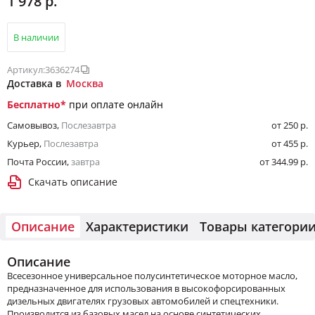
1 978 р.
В наличии
Артикул:
3636274
Доставка в
Москва
Бесплатно
*
при оплате онлайн
Самовывоз
,
Послезавтра
от 250 р.
Курьер
,
Послезавтра
от 455 р.
Почта России
,
завтра
от 344.99 р.
Скачать описание
Описание
Характеристики
Товары категори
Описание
Всесезонное универсальное полусинтетическое моторное масло,
предназначенное для использования в высокофорсированных
дизельных двигателях грузовых автомобилей и спецтехники.
Производится из базовых масел на основе синтетических