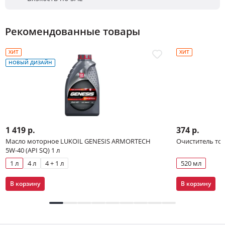
Рекомендованные товары
ХИТ
ХИТ
НОВЫЙ ДИЗАЙН
1 419 р.
374 р.
Масло моторное LUKOIL GENESIS ARMORTECH
Очиститель то
5W-40 (API SQ) 1 л
1 л
4 л
4 + 1 л
520 мл
В корзину
В корзину