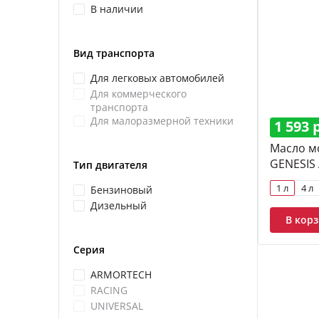
В наличии
LUXE
UN
Полусинте
Вид транспорта
Полусинте
Для легковых автомобилей
Моторные 
Для коммерческого
транспорта
Cинтетиче
Для малоразмерной техники
1 593 
Масло м
GENESIS
Тип двигателя
1 л
4 л
Бензиновый
Дизельный
В кор
Серия
ARMORTECH
RACING
UNIVERSAL