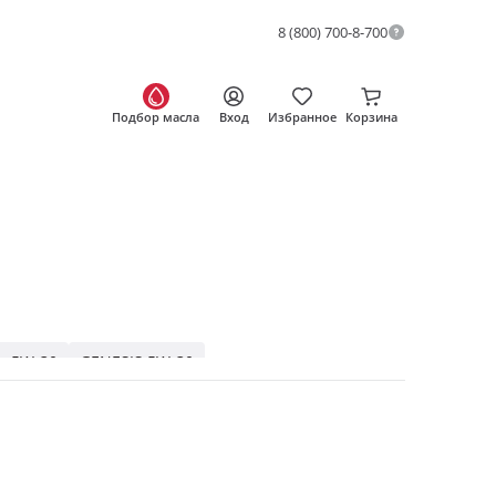
8 (800) 700-8-700
Подбор масла
Вход
Избранное
Корзина
е 5W-30
GENESIS 5W-30
ENESIS ARMORTECH 5W-40
GENESIS
0W-20
10W-40
UXE 5W-40
Синтетические LUXE