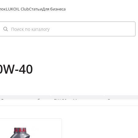
лок
LUKOIL Club
Статьи
Для бизнеса
0W-40
Легковые автомобили
5W-30
Мототехника
Синтетически
кий транспорт
5W-40
AVANTGARDE
Садовая техника
G
ские 5W-40
GENESIS ARMORTECH
Малоразмерная техника
интетические 0W-30
Синтетические 0W-40
ARMORTECH
L