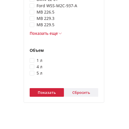
Ford WSS-M2C-937-A
MB 226.5
MB 229.3
MB 229.5
Показать еще
Объем
1 л
4 л
5 л
Показать
Сбросить