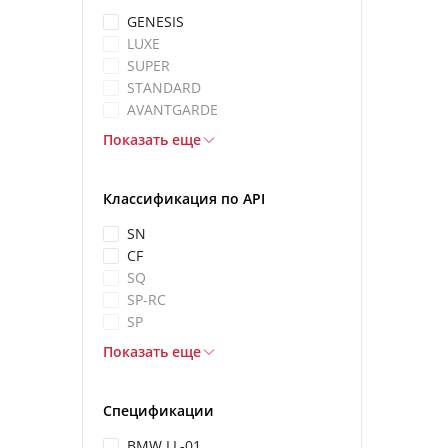
GENESIS
LUXE
SUPER
STANDARD
AVANTGARDE
Показать еще
Классификация по API
SN
CF
SQ
SP-RC
SP
Показать еще
Спецификации
BMW LL-01