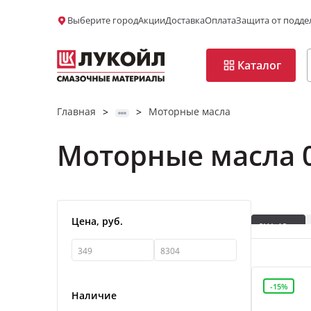
Выберите город
Акции
Доставка
Оплата
Защита от подде
Каталог
Главная
Моторные масла
>
>
Моторные масла 
Да, верно
Да, верно
Изменить
Изменить
Цена, руб.
0W-40
Коммерчес
Синтетиче
-15%
Наличие
0W-30
С