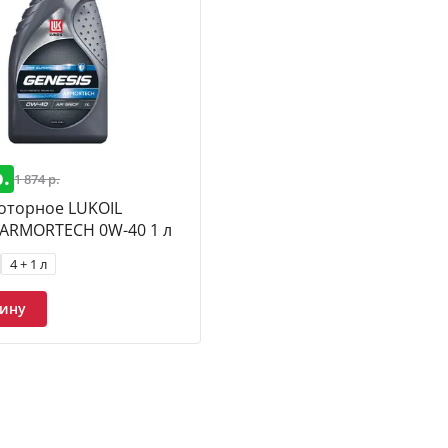
IVERSAL
Синтетические
Спортивные
5W-50
На основе 
тические
Полусинтетические 5W-40
Минеральные
Пром
тические 10W-40
Минеральные 10W-40
SUPER
15W-40
масла дизель 5W-40
Моторные масла дизель 10W-40
Дизел
ские дизельные
р.
1 874 р.
оторное LUKOIL
 ARMORTECH 0W-40 1 л
4 + 1 л
зину