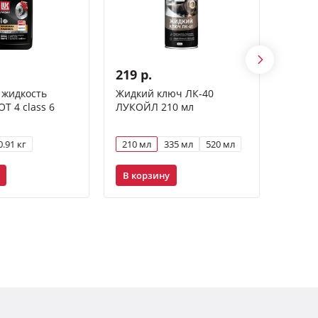
219 р.
1 18
 жидкость
Жидкий ключ ЛК-40
Масло
 4 class 6
ЛУКОЙЛ 210 мл
GENES
5W-30 
0.91 кг
210 мл
335 мл
520 мл
1 л
В корзину
В ко