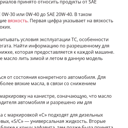
ериалов принято относить продукты от SAE
0W-30 или 0W-40 до SAE 20W-40. В таком
щие
вязкость
. Первая цифра указывает на вязкость
оких.
итывать условия эксплуатации ТС, особенности
регата. Найти информацию по разрешенному для
нижке, которая предоставляется к каждой машине.
ое масло лить зимой и летом в данную модель
ься от состояния конкретного автомобиля. Для
олее вязкие масла, в связи со снижением
маркировку на канистре, означающую, что масло
дителя автомобиля и разрешено им для
сла с маркировкой «C» подходят для дизельных
овых, «S/C» — универсальная жидкость. Вторые
 ближе к концу алфавита, тем позже была принята