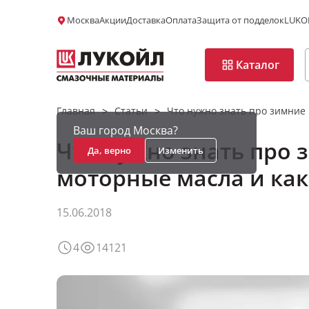
Москва
Акции
Доставка
Оплата
Защита от подделок
LUKOI
Каталог
Главная
Статьи
Что нужно знать про зимние
>
>
Ваш город Москва?
Что нужно знать про 
Да, верно
Изменить
моторные масла и как
15.06.2018
4
14121