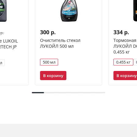
300 р.
334 р.
 р.
Очиститель стекол
Тормозная
е LUKOIL
ЛУКОЙЛ 500 мл
ЛУКОЙЛ DOT
TECH JP
0,455 кг
500 мл
0.455 кг
 л
В корзину
В корзину