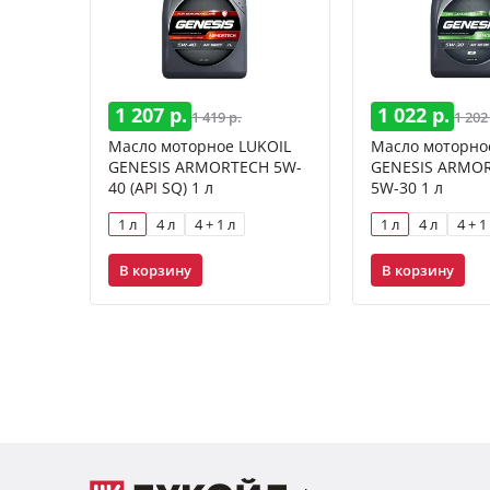
1 207 р.
1 022 р.
1 419 р.
1 202
Масло моторное LUKOIL
Масло моторно
GENESIS ARMORTECH 5W-
GENESIS ARMOR
40 (API SQ) 1 л
5W-30 1 л
1 л
4 л
4 + 1 л
1 л
4 л
4 + 1
В корзину
В корзину