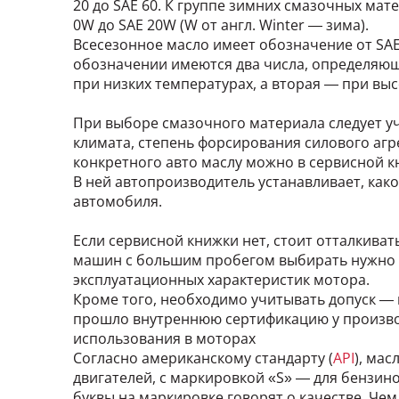
20 до SAE 60. К группе зимних смазочных мат
0W до SAE 20W (W от англ. Winter — зима).
Всесезонное масло имеет обозначение от SAE 
обозначении имеются два числа, определяю
при низких температурах, а вторая — при выс
При выборе смазочного материала следует уч
климата, степень форсирования силового аг
конкретного авто маслу можно в сервисной к
В ней автопроизводитель устанавливает, как
автомобиля.
Если сервисной книжки нет, стоит отталкиват
машин с большим пробегом выбирать нужно б
эксплуатационных характеристик мотора.
Кроме того, необходимо учитывать допуск — 
прошло внутреннюю сертификацию у произво
использования в моторах
Согласно американскому стандарту (
API
), ма
двигателей, с маркировкой «S» — для бензин
буквы на маркировке говорят о качестве. Чем