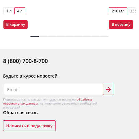
1 л
4 л
210 мл
335 
В корзину
В корзину
8 (800) 700-8-700
Будьте в курсе новостей
Подписываясь на рассылку, я даю согласие на
обработку
персональных данных
, на получение рекламных сообщений
и новостей
Обратная связь
Написать в поддержку