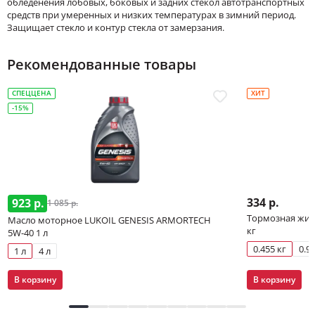
обледенения лобовых, боковых и задних стекол автотранспортных
средств при умеренных и низких температурах в зимний период.
Защищает стекло и контур стекла от замерзания.
Рекомендованные товары
СПЕЦЦЕНА
ХИТ
-15%
334 р.
923 р.
1 085 р.
Тормозная жидк
Масло моторное LUKOIL GENESIS ARMORTECH
кг
5W-40 1 л
0.455 кг
0.91
1 л
4 л
В корзину
В корзину