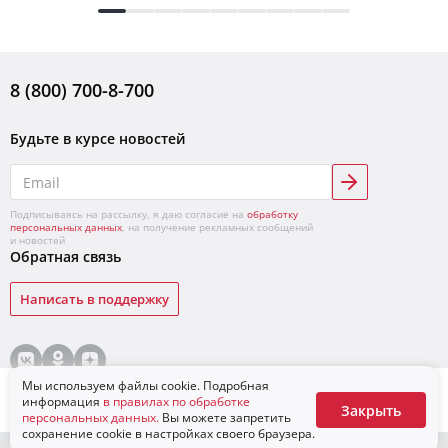
8 (800) 700-8-700
Будьте в курсе новостей
Подписываясь на рассылку, я даю согласие на
обработку
персональных данных
, на получение рекламных сообщений
и новостей
Обратная связь
Написать в поддержку
© «ЛУКОЙЛ»,
2026
Условия продажи товаров
Конфиденциальность
Мы используем файлы cookie. Подробная
Для бизнеса
В корзину
информация
в правилах по обработке
Закрыть
персональных данных.
Вы можете запретить
сохранение cookie в настройках своего браузера.