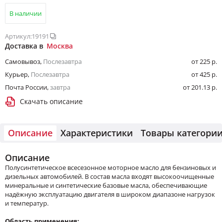
В наличии
Артикул:
19191
Доставка в
Москва
Самовывоз
,
Послезавтра
от 225 р.
Курьер
,
Послезавтра
от 425 р.
Почта России
,
завтра
от 201.13 р.
Скачать описание
Описание
Характеристики
Товары категори
Описание
Полусинтетическое всесезонное моторное масло для бензиновых и
дизельных автомобилей. В состав масла входят высокоочищенные
минеральные и синтетические базовые масла, обеспечивающие
надёжную эксплуатацию двигателя в широком диапазоне нагрузок
и температур.
Область применения: